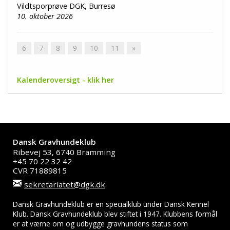
Vildtsporprøve DGK, Burresø
10. oktober 2026
6
7
8
9
10
11
»
Kalenderoversigt - klik her
Dansk Gravhundeklub
Ribevej 53, 6740 Bramming
+45 70 22 32 42
CVR 71889815
sekretariatet@dgk.dk
Dansk Gravhundeklub er en specialklub under Dansk Kennel
Klub. Dansk Gravhundeklub blev stiftet i 1947. Klubbens formål
er at værne om og udbygge gravhundens status som