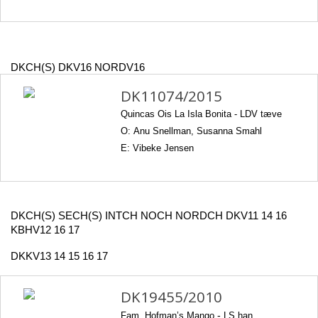
DKCH(S) DKV16 NORDV16
DK11074/2015
Quincas Ois La Isla Bonita -
LDV tæve
O: Anu Snellman, Susanna Smahl
E: Vibeke Jensen
DKCH(S) SECH(S) INTCH NOCH NORDCH DKV11 14 16
KBHV12 16 17
DKKV13 14 15 16 17
DK19455/2010
Fam. Hofman’s Mango
-
LS han