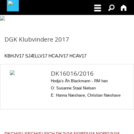
MEDLEMSLOGIN
DGK Klubvindere 2017
BLIV MEDLEM
KBHJV17 SJÆLLV17 HCAJV17 HCAV17
NORDISK MESTERSKAB I VILDTSPOR 2026
DK16016/2016
OPRET GRATIS ANNONCE PÅ
OPDRÆTTERVEJVISEREN
Hodja’s Åh Blackmann
-
RM han
O: Susanne Staal Nielsen
VIL DU BETÆNKE DGK MED EN ARV
E: Hanna Næshave, Christian Næshave
TILSKUD TIL ØJENLYSNING OG
RYGFOTOGRAFERING 2026