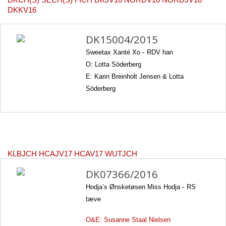
DKCH(S) SECH(S) FICH DKJV16 NORDV16 NORDJV16
DKKV16
DK15004/2015
Sweetax Xanté Xo
-
RDV han
O: Lotta Söderberg
E: Karin Breinholt Jensen & Lotta
Söderberg
KLBJCH HCAJV17 HCAV17 WUTJCH
DK07366/2016
Hodja’s Ønsketøsen Miss Hodja
-
RS
tæve
O&E: Susanne Staal Nielsen