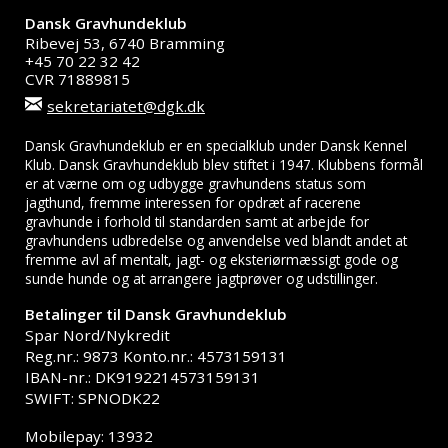
Dansk Gravhundeklub
Ribevej 53, 6740 Bramming
+45 70 22 32 42
CVR 71889815
sekretariatet@dgk.dk
Dansk Gravhundeklub er en specialklub under Dansk Kennel
Klub. Dansk Gravhundeklub blev stiftet i 1947. Klubbens formål
er at værne om og udbygge gravhundens status som
jagthund, fremme interessen for opdræt af racerene
gravhunde i forhold til standarden samt at arbejde for
gravhundens udbredelse og anvendelse ved blandt andet at
fremme avl af mentalt, jagt- og eksteriørmæssigt gode og
sunde hunde og at arrangere jagtprøver og udstillinger.
Betalinger til Dansk Gravhundeklub
Spar Nord/Nykredit
Reg.nr.: 9873 Konto.nr.: 4573159131
IBAN-nr.: DK9192214573159131
SWIFT: SPNODK22
Mobilepay: 13932