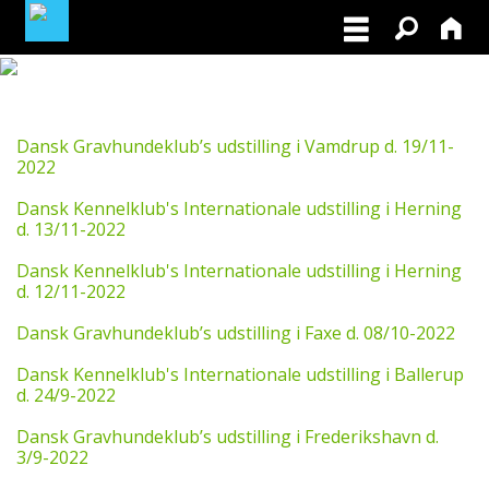
MEDLEMSLOGIN
Dansk Gravhundeklub’s udstilling i Vamdrup d. 19/11-
BLIV MEDLEM
2022
Dansk Kennelklub's Internationale udstilling i Herning
NORDISK MESTERSKAB I VILDTSPOR 2026
d. 13/11-2022
Dansk Kennelklub's Internationale udstilling i Herning
OPRET GRATIS ANNONCE PÅ
d. 12/11-2022
OPDRÆTTERVEJVISEREN
Dansk Gravhundeklub’s udstilling i Faxe d. 08/10-2022
VIL DU BETÆNKE DGK MED EN ARV
Dansk Kennelklub's Internationale udstilling i Ballerup
d. 24/9-2022
TILSKUD TIL ØJENLYSNING OG
RYGFOTOGRAFERING 2026
Dansk Gravhundeklub’s udstilling i Frederikshavn d.
3/9-2022