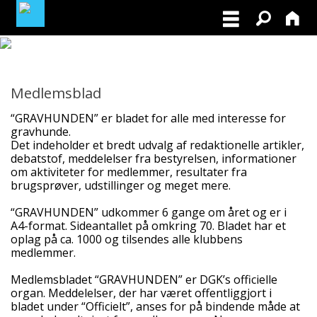
MEDLEMSLOGIN
Medlemsblad
BLIV MEDLEM
“GRAVHUNDEN” er bladet for alle med interesse for
gravhunde.
NORDISK MESTERSKAB I VILDTSPOR 2026
Det indeholder et bredt udvalg af redaktionelle artikler,
debatstof, meddelelser fra bestyrelsen, informationer
om aktiviteter for medlemmer, resultater fra
OPRET GRATIS ANNONCE PÅ
brugsprøver, udstillinger og meget mere.
OPDRÆTTERVEJVISEREN
“GRAVHUNDEN” udkommer 6 gange om året og er i
A4-format. Sideantallet på omkring 70. Bladet har et
VIL DU BETÆNKE DGK MED EN ARV
oplag på ca. 1000 og tilsendes alle klubbens
medlemmer.
TILSKUD TIL ØJENLYSNING OG
RYGFOTOGRAFERING 2026
Medlemsbladet “GRAVHUNDEN” er DGK’s officielle
organ. Meddelelser, der har været offentliggjort i
bladet under “Officielt”, anses for på bindende måde at