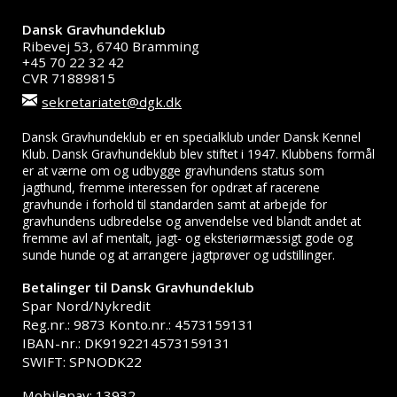
Dansk Gravhundeklub
Ribevej 53, 6740 Bramming
+45 70 22 32 42
CVR 71889815
sekretariatet@dgk.dk
Dansk Gravhundeklub er en specialklub under Dansk Kennel
Klub. Dansk Gravhundeklub blev stiftet i 1947. Klubbens formål
er at værne om og udbygge gravhundens status som
jagthund, fremme interessen for opdræt af racerene
gravhunde i forhold til standarden samt at arbejde for
gravhundens udbredelse og anvendelse ved blandt andet at
fremme avl af mentalt, jagt- og eksteriørmæssigt gode og
sunde hunde og at arrangere jagtprøver og udstillinger.
Betalinger til Dansk Gravhundeklub
Spar Nord/Nykredit
Reg.nr.: 9873 Konto.nr.: 4573159131
IBAN-nr.: DK9192214573159131
SWIFT: SPNODK22
Mobilepay: 13932