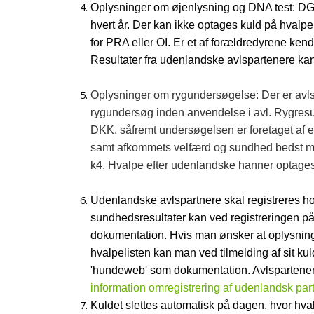
Oplysninger om øjenlysning og DNA test: DGK 
hvert år. Der kan ikke optages kuld på hvalp
for PRA eller OI. Er et af forældredyrene ken
Resultater fra udenlandske avlspartenere ka
Oplysninger om rygundersøgelse: Der er avls
rygundersøg inden anvendelse i avl. Rygresu
DKK, såfremt undersøgelsen er foretaget af e
samt afkommets velfærd og sundhed bedst mul
k4. Hvalpe efter udenlandske hanner optages,
Udenlandske avlspartnere skal registreres ho
sundhedsresultater kan ved registreringen på
dokumentation. Hvis man ønsker at oplysnin
hvalpelisten kan man ved tilmelding af sit k
'hundeweb' som dokumentation. Avlspartenere 
information omregistrering af udenlandsk pa
Kuldet slettes automatisk på dagen, hvor hva