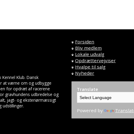
Forsiden
Bliv medlem
Lokale udvalg
Opdrættervejviser
Hvalpe til salg
Nyheder
k Kennel Klub. Dansk
 er at værne om og udbygge
en for opdræt af racerene
Translate
 for gravhundens udbredelse og
lt, jagt- og eksteriørmæssigt
udstillinger.
Powered by
Translat