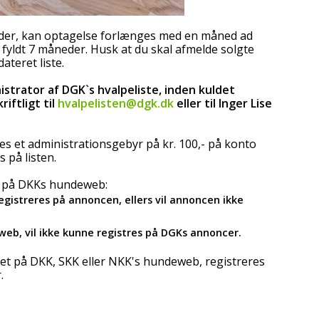
neder, kan optagelse forlænges med en måned ad
 fyldt 7 måneder. Husk at du skal afmelde solgte
ateret liste.
strator af DGK`s hvalpeliste, inden kuldet
iftligt til
hvalpelisten@dgk.dk
eller til Inger Lise
les et administrationsgebyr på kr. 100,- på konto
 på listen.
r på DKKs hundeweb:
egistreres på annoncen, ellers vil annoncen ikke
web, vil ikke kunne registres på DGKs annoncer.
et på DKK, SKK eller NKK's hundeweb, registreres
.