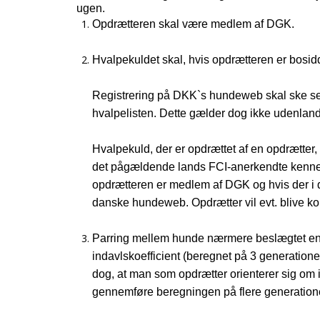
ugen.
Opdrætteren skal være medlem af DGK.
Hvalpekuldet skal, hvis opdrætteren er bosid
Registrering på DKK`s hundeweb skal ske sene
hvalpelisten. Dette gælder dog ikke udenlan
Hvalpekuld, der er opdrættet af en opdrætter, 
det pågældende lands FCI-anerkendte kennel
opdrætteren er medlem af DGK og hvis der i d
danske hundeweb. Opdrætter vil evt. blive kon
Parring mellem hunde nærmere beslægtet end 
indavlskoefficient (beregnet på 3 generation
dog, at man som opdrætter orienterer sig om i
gennemføre beregningen på flere generation