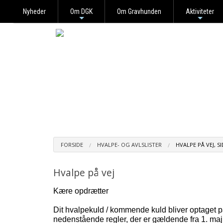
Nyheder
Om DGK
Om Gravhunden
Aktiviteter
+
+
FORSIDE
HVALPE- OG AVLSLISTER
HVALPE PÅ VEJ, 
Hvalpe på vej
Kære opdrætter
Dit hvalpekuld / kommende kuld bliver optaget på 
nedenstående regler, der er gældende fra 1. maj