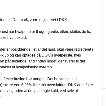
dende i Danmark, være registreret i DKK.
st når hvalpene er 6 uger gamle, ellers slettes de fra
dske hvalpekuld.
der er bosiddende i et andet land, skal være registreret i
klub og kan optages på DGK`s hvalpeliste, hvis
et pågældende land findes noget, der svarer til det
taktet af hvalpelistebestyreren.
fætter-kusine bør undgås. Det betyder, at en
er) større end 6,25% ikke må overskrides. DKK anbefaler
ndavlsgraden af det planlagte kuld, ved selv at
er.