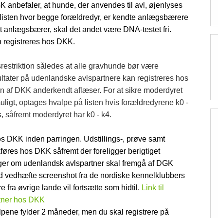
anbefaler, at hunde, der anvendes til avl, øjenlyses
elisten hvor begge forældredyr, er kendte anlægsbærere
dt anlægsbærer, skal det andet være DNA-testet fri.
n registreres hos DKK.
restriktion således at alle gravhunde bør være
ltater på udenlandske avlspartnere kan registreres hos
n af DKK anderkendt aflæser. For at sikre moderdyret
igt, optages hvalpe på listen hvis forældredyrene k0 -
 såfremt moderdyret har k0 - k4.
s DKK inden parringen. Udstillings-, prøve samt
føres hos DKK såfremt der foreligger berigtiget
ger om udenlandsk avlspartner skal fremgå af DGK
uld vedhæfte screenshot fra de nordiske kennelklubbers
fra øvrige lande vil fortsætte som hidtil.
Link til
rtner hos DKK
lpene fylder 2 måneder, men du skal registrere på