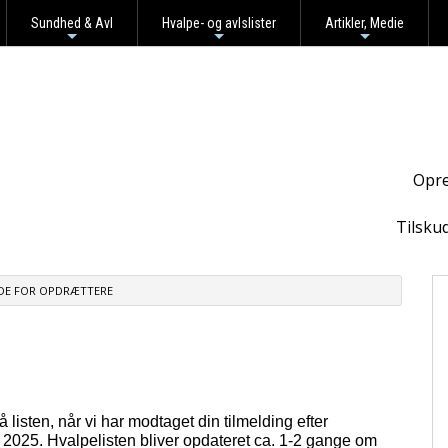
Sundhed & Avl
Hvalpe- og avlslister
Artikler, Medie
+
+
+
Opre
Tilsku
SIDE FOR OPDRÆTTERE
listen, når vi har modtaget din tilmelding efter
 2025. Hvalpelisten bliver opdateret ca. 1-2 gange om