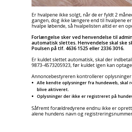
Er hvalpene ikke solgt, når de er fyldt 2 må
gangen, dog ikke længere end til hvalpene er
hvalpe løbende, så hvalpelisten altid er en opd
Forlængelse sker ved henvendelse til admini
automatisk slettes. Henvendelse skal ske skr
Poulsen på tlf. 4636 1525 eller 2336 3016.
Er kuldet slettet automatisk, skal der indbeta
9873-4573205923, før kuldet igen kan optages
Annoncebestyreren kontrollerer oplysninge
Alle kendte oplysninger fra hundeweb, skal r
blive aktiveret.
Oplysninger der ikke er registreret på hunde
Såfremt forældredyrene endnu ikke er oprett
alene hundens navn og registreringsnummer