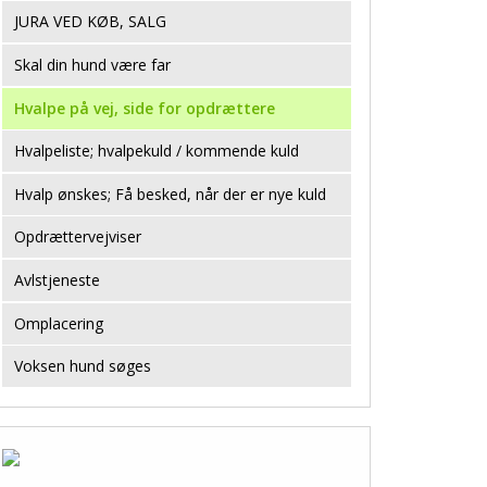
JURA VED KØB, SALG
Skal din hund være far
Hvalpe på vej, side for opdrættere
Hvalpeliste; hvalpekuld / kommende kuld
Hvalp ønskes; Få besked, når der er nye kuld
Opdrættervejviser
Avlstjeneste
Omplacering
Voksen hund søges