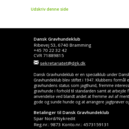
Udskriv denne side
Dansk Gravhundeklub
Ribevej 53, 6740 Bramming
+45 70 22 32 42
CVR 71889815
sekretariatet@dgk.dk
Dansk Gravhundeklub er en specialklub under Dans
Gravhundeklub blev stiftet i 1947. Klubbens formål
gravhundens status som jagthund, fremme interess
gravhunde i forhold til standarden samt at arbejde
anvendelse ved blandt andet at fremme avl af menta
gode og sunde hunde og at arrangere jagtprøver og 
Betalinger til Dansk Gravhundeklub
Spar Nord/Nykredit
Reg.nr.: 9873 Konto.nr.: 4573159131