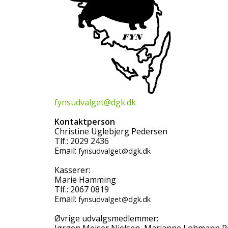
fynsudvalget@dgk.dk
Kontaktperson
Christine Uglebjerg Pedersen
Tlf.: 2029 2436
Email:
fynsudvalget@dgk.dk
Kasserer:
Marie Hamming
Tlf.: 2067 0819
Email:
fynsudvalget@dgk.dk
Øvrige udvalgsmedlemmer: