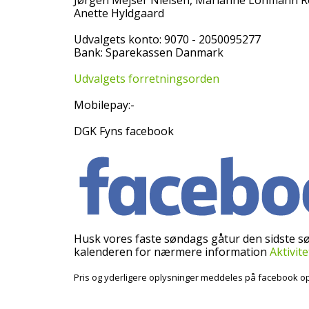
Jørgen Mejser Nielsen, Marianne Lohmann Ro
Anette Hyldgaard
Udvalgets konto: 9070 - 2050095277
Bank: Sparekassen Danmark
Udvalgets forretningsorden
Mobilepay:-
DGK Fyns facebook
Husk vores faste søndags gåtur den sidste søn
kalenderen for nærmere information
Aktivit
Pris og yderligere oplysninger meddeles på facebook op