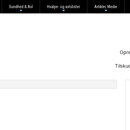
Sundhed & Avl
Hvalpe- og avlslister
Artikler, Medie
+
+
+
Opre
Tilsku