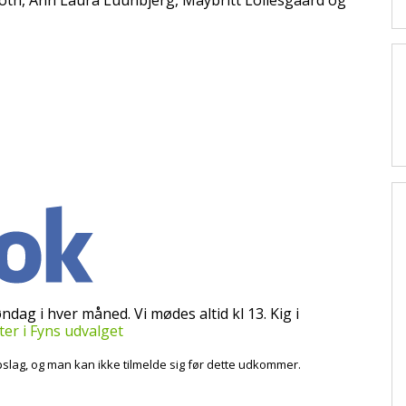
th, Ann Laura Luunbjerg, Maybritt Lollesgaard og
dag i hver måned. Vi mødes altid kl 13. Kig i
eter i Fyns udvalget
slag, og man kan ikke tilmelde sig før dette udkommer.