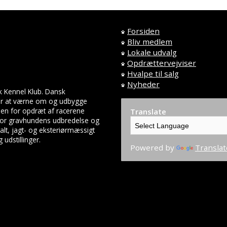
Forsiden
Bliv medlem
Lokale udvalg
Opdrættervejviser
Hvalpe til salg
Nyheder
k Kennel Klub. Dansk
 er at værne om og udbygge
en for opdræt af racerene
Translate
 for gravhundens udbredelse og
lt, jagt- og eksteriørmæssigt
udstillinger.
Powered by
Translat