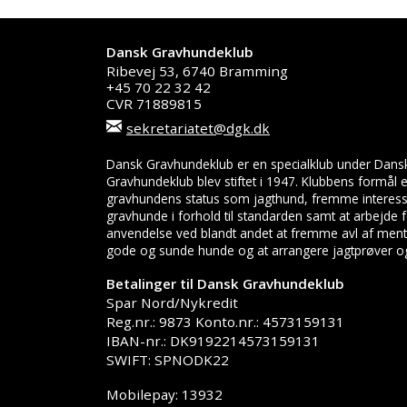
Dansk Gravhundeklub
Ribevej 53, 6740 Bramming
+45 70 22 32 42
CVR 71889815
sekretariatet@dgk.dk
Dansk Gravhundeklub er en specialklub under Dans
Gravhundeklub blev stiftet i 1947. Klubbens formål
gravhundens status som jagthund, fremme interess
gravhunde i forhold til standarden samt at arbejde
anvendelse ved blandt andet at fremme avl af menta
gode og sunde hunde og at arrangere jagtprøver og 
Betalinger til Dansk Gravhundeklub
Spar Nord/Nykredit
Reg.nr.: 9873 Konto.nr.: 4573159131
IBAN-nr.: DK9192214573159131
SWIFT: SPNODK22
Mobilepay: 13932