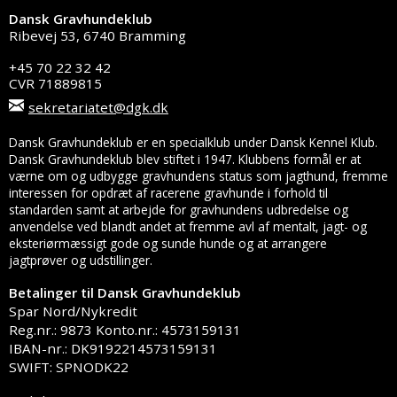
Dansk Gravhundeklub
Ribevej 53, 6740 Bramming
+45 70 22 32 42
CVR 71889815
sekretariatet@dgk.dk
Dansk Gravhundeklub er en specialklub under Dansk Kennel Klub.
Dansk Gravhundeklub blev stiftet i 1947. Klubbens formål er at
værne om og udbygge gravhundens status som jagthund, fremme
interessen for opdræt af racerene gravhunde i forhold til
standarden samt at arbejde for gravhundens udbredelse og
anvendelse ved blandt andet at fremme avl af mentalt, jagt- og
eksteriørmæssigt gode og sunde hunde og at arrangere
jagtprøver og udstillinger.
Betalinger til Dansk Gravhundeklub
Spar Nord/Nykredit
Reg.nr.: 9873 Konto.nr.: 4573159131
IBAN-nr.: DK9192214573159131
SWIFT: SPNODK22