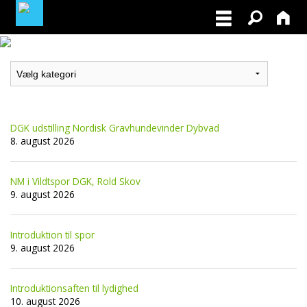
MEDLEMSLOGIN
BLIV MEDLEM
DGK udstilling Nordisk Gravhundevinder Dybvad
NORDISK MESTERSKAB I VILDTSPOR 2026
8. august 2026
OPRET GRATIS ANNONCE PÅ
NM i Vildtspor DGK, Rold Skov
OPDRÆTTERVEJVISEREN
9. august 2026
VIL DU BETÆNKE DGK MED EN ARV
Introduktion til spor
9. august 2026
TILSKUD TIL ØJENLYSNING OG
RYGFOTOGRAFERING 2026
Introduktionsaften til lydighed
10. august 2026