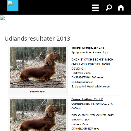
MEDLEMSLOGIN
Udlandsresultater 2013
BLIV MEDLEM
NORDISK MESTERSKAB I VILDTSPOR 2026
OPRET GRATIS ANNONCE PÅ
OPDRÆTTERVEJVISEREN
VIL DU BETÆNKE DGK MED EN ARV
TILSKUD TIL ØJENLYSNING OG
RYGFOTOGRAFERING 2026