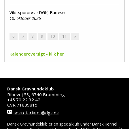
Vildtsporprøve DGK, Burresø
10. oktober 2026
6
7
8
9
10
11
»
Kalenderoversigt - klik her
Dansk Gravhundeklub
Ribevej 53, 6740 Bramming
+45 70 22 32 42
CVR 71889815
sekretariatet@dgk.dk
Dansk Gravhundeklub er en specialklub under Dansk Kennel