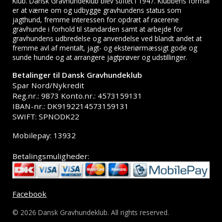
Klub. Dansk Gravhundeklub blev stiftet i 1947. Klubbens formål
er at værne om og udbygge gravhundens status som
jagthund, fremme interessen for opdræt af racerene
gravhunde i forhold til standarden samt at arbejde for
gravhundens udbredelse og anvendelse ved blandt andet at
fremme avl af mentalt, jagt- og eksteriørmæssigt gode og
sunde hunde og at arrangere jagtprøver og udstillinger.
Betalinger til Dansk Gravhundeklub
Spar Nord/Nykredit
Reg.nr.: 9873 Konto.nr.: 4573159131
IBAN-nr.: DK9192214573159131
SWIFT: SPNODK22
Mobilepay: 13932
Betalingsmuligheder:
Facebook
© 2026 Dansk Gravhundeklub. All rights reserved.