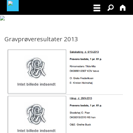
MEDLEMSLOGIN
Gravprøveresultater 2013
BLIV MEDLEM
NORDISK MESTERSKAB I VILDTSPOR 2026
OPRET GRATIS ANNONCE PÅ
OPDRÆTTERVEJVISEREN
VIL DU BETÆNKE DGK MED EN ARV
TILSKUD TIL ØJENLYSNING OG
RYGFOTOGRAFERING 2026