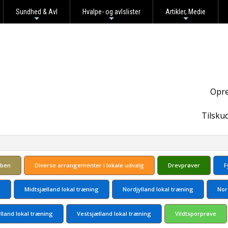
Sundhed & Avl
Hvalpe- og avlslister
Artikler, Medie
+
+
+
Opre
Tilsku
bben
Diverse arrangementer i lokale udvalg
Drevprøver
F
g
Midtsjælland lokal træning
Nordjylland lokal træning
Nor
ylland lokal træning
Vestsjælland lokal træning
Vildtsporprøve