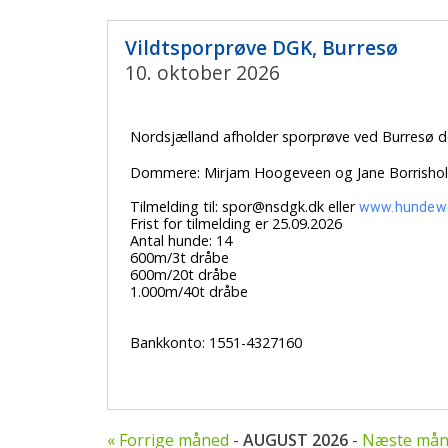
Vildtsporprøve DGK, Burresø
10. oktober 2026
Nordsjælland afholder sporprøve ved Burresø d
Dommere: Mirjam Hoogeveen og Jane Borrisholt 
Tilmelding til: spor@nsdgk.dk eller
www.hundew
Frist for tilmelding er 25.09.2026
Antal hunde: 14
600m/3t dråbe
600m/20t dråbe
1.000m/40t dråbe
Bankkonto: 1551-4327160
« Forrige måned
-
AUGUST 2026
-
Næste mån