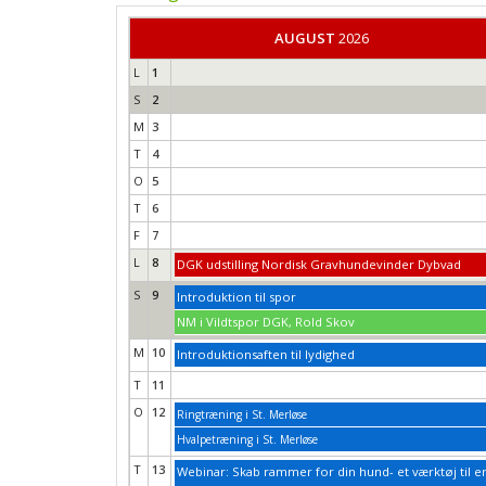
AUGUST
2026
L
1
S
2
M
3
T
4
O
5
T
6
F
7
L
8
DGK udstilling Nordisk Gravhundevinder Dybvad
S
9
Introduktion til spor
NM i Vildtspor DGK, Rold Skov
M
10
Introduktionsaften til lydighed
T
11
O
12
Ringtræning i St. Merløse
Hvalpetræning i St. Merløse
T
13
Webinar: Skab rammer for din hund- et værktøj til e