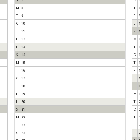
M
8
T
T
9
F
O
10
L
T
11
S
F
12
M
L
13
T
S
14
O
M
15
T
T
16
F
O
17
L
T
18
S
F
19
M
L
20
T
S
21
O
M
22
T
T
23
F
O
24
L