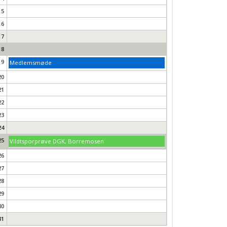
15
16
17
18
19
Medlemsmøde
20
21
22
23
24
25
Vildtsporprøve DGK, Borremosen
26
27
28
29
30
31