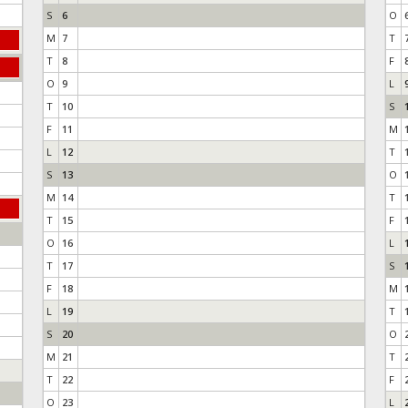
S
6
O
M
7
T
T
8
F
O
9
L
T
10
S
F
11
M
L
12
T
S
13
O
M
14
T
T
15
F
O
16
L
T
17
S
F
18
M
L
19
T
S
20
O
M
21
T
T
22
F
O
23
L