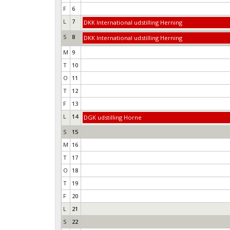
F
6
L
7
DKK International udstilling Herning
S
8
DKK International udstilling Herning
M
9
T
10
O
11
T
12
F
13
L
14
DGK udstilling Horne
S
15
M
16
T
17
O
18
T
19
F
20
L
21
S
22