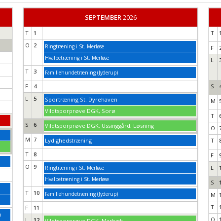
SEPTEMBER
2026
T
1
T
O
2
Ringtræning i St. Merløse
F
Hvalpetræning i St. Merløse
L
T
3
Familiehundetræning (Jyderup)
F
4
S
L
5
Sportræning St. Dyrehaven
M
Vildtsporprøve DGK, Sorø
T
S
6
Vildtsporprøve DGK, Ussinggård, Løsning
O
M
7
Lydighedstræning
T
T
8
F
O
9
L
Ringtræning i St. Merløse
Hvalpetræning i St. Merløse
S
T
10
Familiehundetræning (Jyderup)
M
T
F
11
n
O
L
12
Vildtsporprøve DGK, Marbæk