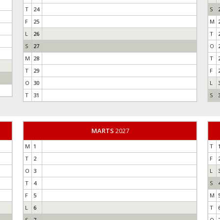
T
24
S
F
25
M
L
26
T
S
27
O
M
28
T
T
29
F
O
30
L
T
31
S
MARTS
2027
M
1
T
T
2
F
O
3
L
T
4
S
F
5
M
L
6
T
S
7
O