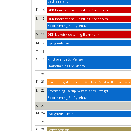
bedre relation
F
14
DKK International udstilling Bornholm
L
15
DKK International udstilling Bornholm
Sportræning St. Dyrehaven
S
16
DKK Nordisk udstilling Bornholm
M
17
Lydighedstræning
T
18
O
19
Ringtræning i St. Merløse
Hvalpetræning i St. Merløse
T
20
F
21
Sommer grillaften i St. Merløse, Vestsjællandsudvalg
L
22
Sportræning i Kårup, Vestsjællands udvalget
Sportræning St. Dyrehaven
S
23
M
24
Lydighedstræning
T
25
O
26
Bestyrelsesmøde