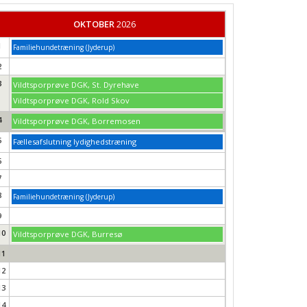
OKTOBER
2026
1
Familiehundetræning (Jyderup)
2
3
Vildtsporprøve DGK, St. Dyrehave
Vildtsporprøve DGK, Rold Skov
4
Vildtsporprøve DGK, Borremosen
5
Fællesafslutning lydighedstræning
6
7
8
Familiehundetræning (Jyderup)
9
10
Vildtsporprøve DGK, Burresø
11
12
13
14