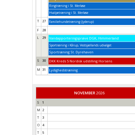
Ringtræning i St. Merløse
Hvalpetræning i St. Merløse
T
27
Familiehundetræning (Jyderup)
F
28
L
29
Vandapporteringsprøve DGK, Himmerland
Sportræning i Kårup, Vestsjællands udvalget
Sportræning St. Dyrehaven
S
30
DKK Kreds 5 Nordisk udstilling Horsens
M
31
Lydighedstræning
NOVEMBER
2026
S
1
M
2
T
3
O
4
T
5