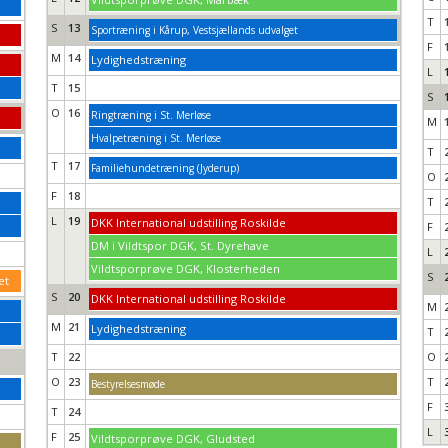
T
S
13
Sportræning i Kårup, Vestsjællands udvalget
F
M
14
Lydighedstræning
L
T
15
S
O
16
Ringtræning i St. Merløse
M
Hvalpetræning i St. Merløse
T
T
17
Familiehundetræning (Jyderup)
O
F
18
T
L
19
DKK International udstilling Roskilde
F
DM i Vildtspor DGK, St. Dyrehave
L
Vildtsporprøve DGK, Klosterheden
S
et
S
20
DKK International udstilling Roskilde
M
M
21
Lydighedstræning
T
T
22
O
O
23
T
Bestyrelsesmøde
F
T
24
L
F
25
Vildtsporprøve DGK, Gludsted