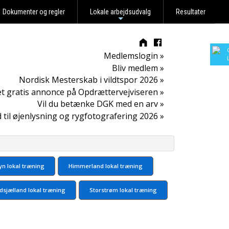
Dokumenter og regler
Lokale arbejdsudvalg
Resultater
+
Medlemslogin »
Bliv medlem »
Nordisk Mesterskab i vildtspor 2026 »
t gratis annonce på Opdrættervejviseren »
Vil du betænke DGK med en arv »
d til øjenlysning og rygfotografering 2026 »
yn lokal træning
Himmerland lokal træning
dsjælland lokal træning
Storstrøm lokal træning