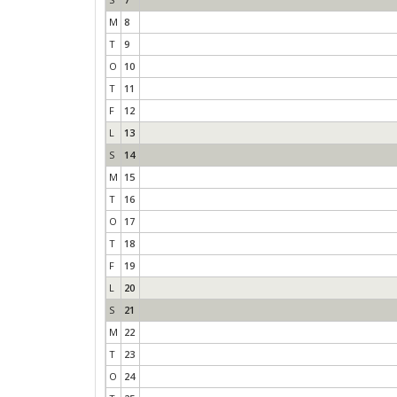
M
8
T
9
O
10
T
11
F
12
L
13
S
14
M
15
T
16
O
17
T
18
F
19
L
20
S
21
M
22
T
23
O
24