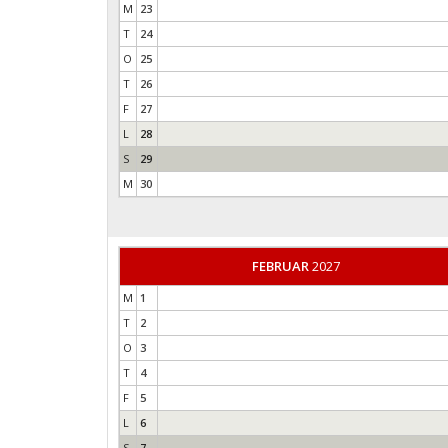
M
23
T
24
O
25
T
26
F
27
L
28
S
29
M
30
FEBRUAR
2027
M
1
T
2
O
3
T
4
F
5
L
6
S
7