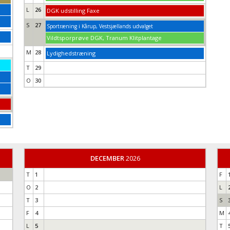
L
26
DGK udstilling Faxe
S
27
Sportræning i Kårup, Vestsjællands udvalget
Vildtsporprøve DGK, Tranum Klitplantage
M
28
Lydighedstræning
T
29
O
30
DECEMBER
2026
T
1
F
O
2
L
T
3
S
F
4
M
L
5
T