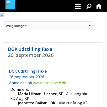
MEDLEMSLOGIN
BLIV MEDLEM
NORDISK MESTERSKAB I VILDTSPOR 2026
DGK udstilling Faxe
26. september 2026
OPRET GRATIS ANNONCE PÅ
OPDRÆTTERVEJVISEREN
DGK Udstilling i Faxe
VIL DU BETÆNKE DGK MED EN ARV
26. september 2026
Anmeldes på
www.hundeweb.dk
TILSKUD TIL ØJENLYSNING OG
Dommere:
RYGFOTOGRAFERING 2026
Maria Ullman Hierner, SE -
Alle
langhår,
KDV og KK
	J
eanette Balkan , DK -
Alle ruhår og KS