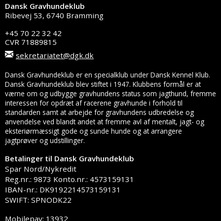
Dansk Gravhundeklub
Ribevej 53, 6740 Bramming
+45 70 22 32 42
CVR 71889815
sekretariatet@dgk.dk
Dansk Gravhundeklub er en specialklub under Dansk Kennel Klub.
Dansk Gravhundeklub blev stiftet i 1947. Klubbens formål er at
værne om og udbygge gravhundens status som jagthund, fremme
interessen for opdræt af racerene gravhunde i forhold til
standarden samt at arbejde for gravhundens udbredelse og
anvendelse ved blandt andet at fremme avl af mentalt, jagt- og
eksteriørmæssigt gode og sunde hunde og at arrangere
jagtprøver og udstillinger.
Betalinger til Dansk Gravhundeklub
Spar Nord/Nykredit
Reg.nr.: 9873 Konto.nr.: 4573159131
IBAN-nr.: DK9192214573159131
SWIFT: SPNODK22
Mobilepay: 13932