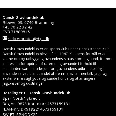
Dansk Gravhundeklub
Ribevej 53, 6740 Bramming
+45 70 22 32 42
CVR 71889815
sekretariatet@dgk.dk
Dansk Gravhundeklub er en specialklub under Dansk Kennel Klub.
Dansk Gravhundeklub blev stiftet i 1947. Klubbens formål er at
værne om og udbygge gravhundens status som jagthund, fremme
interessen for opdræt af racerene gravhunde i forhold til
standarden samt at arbejde for gravhundens udbredelse og
anvendelse ved blandt andet at fremme avl af mentalt, jagt- og
eksteriørmæssigt gode og sunde hunde og at arrangere
jagtprøver og udstillinger.
Betalinger til Dansk Gravhundeklub
Spar Nord/Nykredit
Reg.nr.: 9873 Konto.nr.: 4573159131
IBAN-nr.: DK9192214573159131
SWIFT: SPNODK22