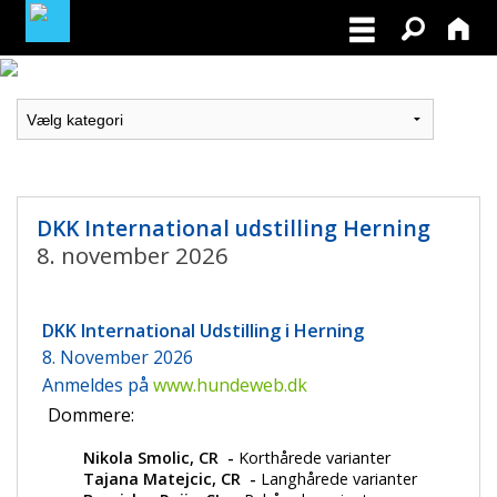
MEDLEMSLOGIN
BLIV MEDLEM
NORDISK MESTERSKAB I VILDTSPOR 2026
DKK International udstilling Herning
8. november 2026
OPRET GRATIS ANNONCE PÅ
OPDRÆTTERVEJVISEREN
DKK International
Udstilling i Herning
VIL DU BETÆNKE DGK MED EN ARV
8. November 2026
Anmeldes på
www.hundeweb.dk
TILSKUD TIL ØJENLYSNING OG
Dommere:
RYGFOTOGRAFERING 2026
Nikola Smolic, CR 
 - 
Korthårede varianter
Tajana Matejcic, CR 
 - 
Langhårede varianter