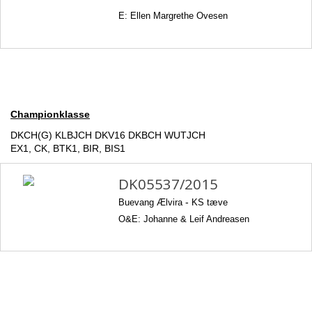
E: Ellen Margrethe Ovesen
Championklasse
DKCH(G) KLBJCH DKV16 DKBCH WUTJCH
EX1, CK, BTK1, BIR, BIS1
DK05537/2015
Buevang Ælvira
-
KS tæve
O&E: Johanne & Leif Andreasen