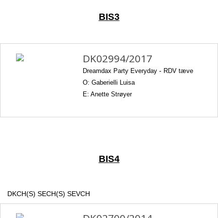
BIS3
DK02994/2017
Dreamdax Party Everyday
-
RDV tæve
O: Gaberielli Luisa
E: Anette Strøyer
BIS4
DKCH(S) SECH(S) SEVCH