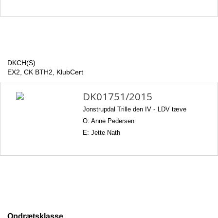
DKCH(S)
EX2, CK BTH2, KlubCert
DK01751/2015
Jonstrupdal Trille den IV
-
LDV tæve
O: Anne Pedersen
E: Jette Nath
Opdrætsklasse