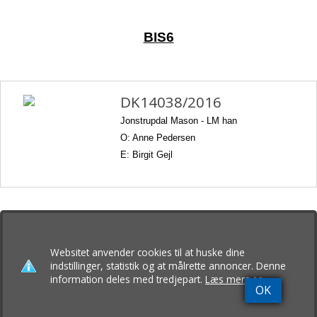
BIS6
DK14038/2016
Jonstrupdal Mason -
LM han
O: Anne Pedersen
E: Birgit Gejl
Websitet anvender cookies til at huske dine
indstillinger, statistik og at målrette annoncer. Denne
BIS1 Opdrætsklasse
information deles med tredjepart.
Læs mere >>
OK
Buevang
v.
Johanne & Leif Andreasen