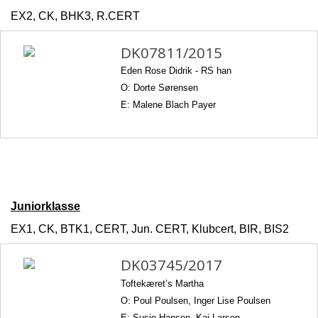
EX2, CK, BHK3, R.CERT
DK07811/2015
Eden Rose Didrik -
RS han
O: Dorte Sørensen
E: Malene Blach Payer
Juniorklasse
EX1, CK, BTK1, CERT, Jun. CERT, Klubcert, BIR, BIS2
DK03745/2017
Toftekæret’s Martha
O: Poul Poulsen, Inger Lise Poulsen
E: Susie Hansen, Kaj Larsen