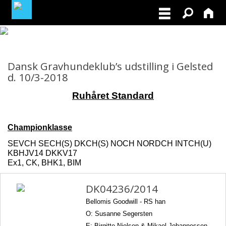
MEDLEMSLOGIN
Dansk Gravhundeklub’s udstilling i Gelsted
BLIV MEDLEM
d. 10/3-2018
Ruhåret Standard
NORDISK MESTERSKAB I VILDTSPOR 2026
OPRET GRATIS ANNONCE PÅ
Championklasse
OPDRÆTTERVEJVISEREN
SEVCH SECH(S) DKCH(S) NOCH NORDCH INTCH(U)
KBHJV14 DKKV17
VIL DU BETÆNKE DGK MED EN ARV
Ex1, CK, BHK1, BIM
DK04236/2014
TILSKUD TIL ØJENLYSNING OG
RYGFOTOGRAFERING 2026
Bellomis Goodwill -
RS han
O: Susanne Segersten
E: Birgitte Nielsen & Mikael Johannessen