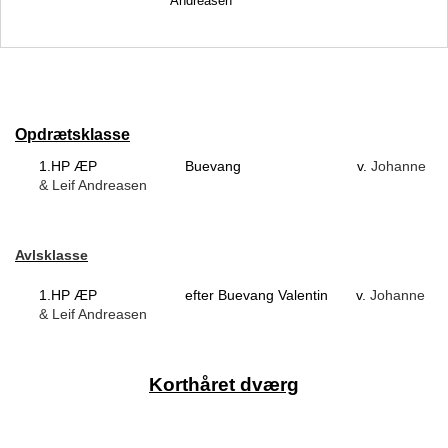
Andreasen
Opdrætsklasse
Johanne
1.HP ÆP
Buevang
v.
& Leif Andreasen
Avlsklasse
Johanne
1.HP ÆP
efter Buevang Valentin
v.
& Leif Andreasen
Korthåret dværg