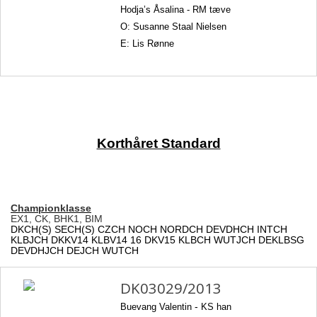
Hodja’s Åsalina -
RM tæve
O: Susanne Staal Nielsen
E: Lis Rønne
Korthåret Standard
Championklasse
EX1, CK,
BHK1, BIM
DKCH(S) SECH(S) CZCH NOCH NORDCH DEVDHCH INTCH
KLBJCH DKKV14 KLBV14 16 DKV15 KLBCH WUTJCH DEKLBSG
DEVDHJCH DEJCH WUTCH
DK03029/2013
Buevang Valentin
-
KS han