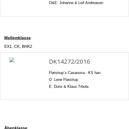
O&E: Johanne & Leif Andreasen
Mellemklasse
EX1, CK, BHK2
DK14272/2016
Fløistrup´s Casanova -
KS han
O: Lene Fløistrup
E: Doris & Klaus Trbola
Åbenklasse