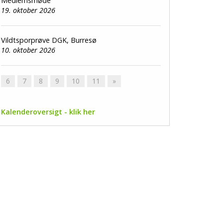
Medlemsmøde
19. oktober 2026
Vildtsporprøve DGK, Burresø
10. oktober 2026
6
7
8
9
10
11
»
Kalenderoversigt - klik her