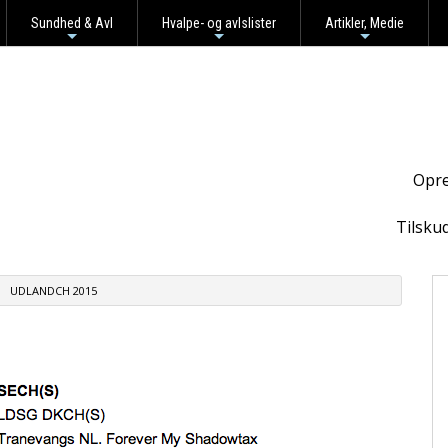
Sundhed & Avl
Hvalpe- og avlslister
Artikler, Medie
+
+
+
Opre
Tilsku
UDLANDCH 2015