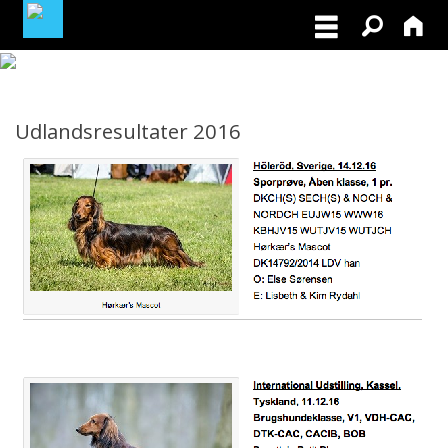
MEDLEMSLOGIN
Udlandsresultater 2016
BLIV MEDLEM
NORDISK MESTERSKAB I VILDTSPOR 2026
OPRET GRATIS ANNONCE PÅ
OPDRÆTTERVEJVISEREN
VIL DU BETÆNKE DGK MED EN ARV
TILSKUD TIL ØJENLYSNING OG
RYGFOTOGRAFERING 2026