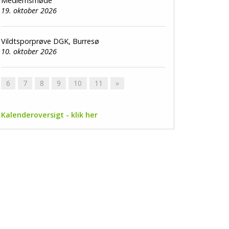
Medlemsmøde
19. oktober 2026
Vildtsporprøve DGK, Burresø
10. oktober 2026
6
7
8
9
10
11
»
Kalenderoversigt - klik her