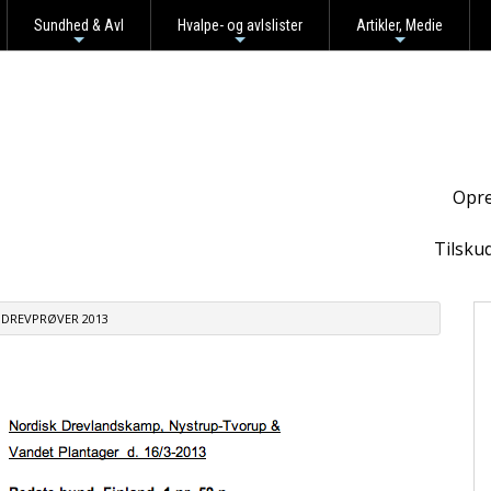
Sundhed & Avl
Hvalpe- og avlslister
Artikler, Medie
+
+
+
Opre
Tilsku
DREVPRØVER 2013