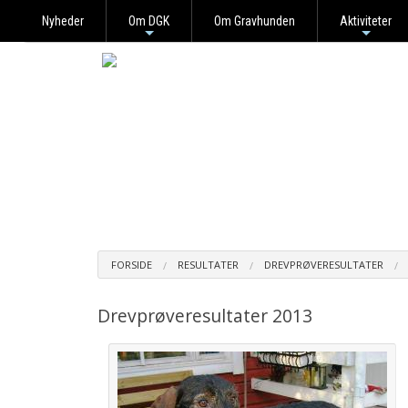
Nyheder
Om DGK
Om Gravhunden
Aktiviteter
+
+
FORSIDE
RESULTATER
DREVPRØVERESULTATER
Drevprøveresultater 2013