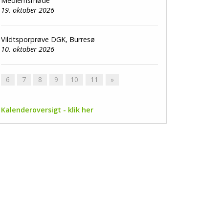
Medlemsmøde
19. oktober 2026
Vildtsporprøve DGK, Burresø
10. oktober 2026
6
7
8
9
10
11
»
Kalenderoversigt - klik her