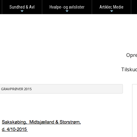
Sundhed & Avl
Hvalpe- og avlslister
Artikler, Medie
+
+
+
Opre
Tilsku
GRAVPRØVER 2015