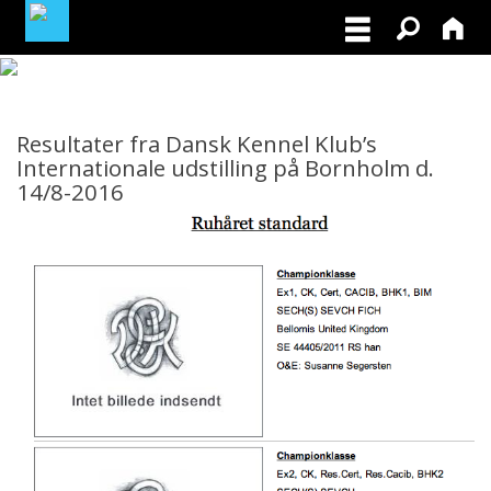
MEDLEMSLOGIN
Resultater fra Dansk Kennel Klub’s
BLIV MEDLEM
Internationale udstilling på Bornholm d.
14/8-2016
NORDISK MESTERSKAB I VILDTSPOR 2026
OPRET GRATIS ANNONCE PÅ
OPDRÆTTERVEJVISEREN
VIL DU BETÆNKE DGK MED EN ARV
TILSKUD TIL ØJENLYSNING OG
RYGFOTOGRAFERING 2026