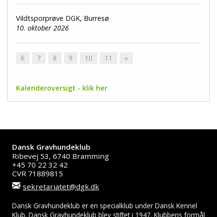
Vildtsporprøve DGK, Burresø
10. oktober 2026
6
7
8
9
10
11
»
Kalenderoversigt - klik her
Dansk Gravhundeklub
Ribevej 53, 6740 Bramming
+45 70 22 32 42
CVR 71889815
sekretariatet@dgk.dk
Dansk Gravhundeklub er en specialklub under Dansk Kennel
Klub. Dansk Gravhundeklub blev stiftet i 1947. Klubbens formål