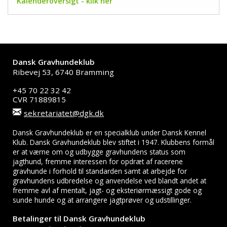
Kalenderoversigt - klik her
Dansk Gravhundeklub
Ribevej 53, 6740 Bramming
+45 70 22 32 42
CVR 71889815
sekretariatet@dgk.dk
Dansk Gravhundeklub er en specialklub under Dansk Kennel
Klub. Dansk Gravhundeklub blev stiftet i 1947. Klubbens formål
er at værne om og udbygge gravhundens status som
jagthund, fremme interessen for opdræt af racerene
gravhunde i forhold til standarden samt at arbejde for
gravhundens udbredelse og anvendelse ved blandt andet at
fremme avl af mentalt, jagt- og eksteriørmæssigt gode og
sunde hunde og at arrangere jagtprøver og udstillinger.
Betalinger til Dansk Gravhundeklub