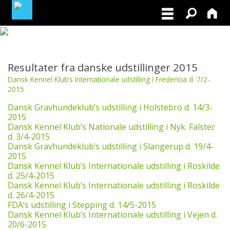
MEDLEMSLOGIN
Resultater fra danske udstillinger 2015
BLIV MEDLEM
Dansk Kennel Klub’s Internationale udstilling i Fredericia d. 7/2-
2015
NORDISK MESTERSKAB I VILDTSPOR 2026
Dansk Gravhundeklub’s udstilling i Holstebro d. 14/3-
2015
Dansk Kennel Klub’s Nationale udstilling i Nyk. Falster
OPRET GRATIS ANNONCE PÅ
d. 3/4-2015
OPDRÆTTERVEJVISEREN
Dansk Gravhundeklub’s udstilling i Slangerup d. 19/4-
2015
VIL DU BETÆNKE DGK MED EN ARV
Dansk Kennel Klub’s Internationale udstilling i Roskilde
d. 25/4-2015
Dansk Kennel Klub’s Internationale udstilling i Roskilde
TILSKUD TIL ØJENLYSNING OG
d. 26/4-2015
RYGFOTOGRAFERING 2026
FDA’s udstilling i Stepping d. 14/5-2015
Dansk Kennel Klub’s Internationale udstilling i Vejen d.
20/6-2015