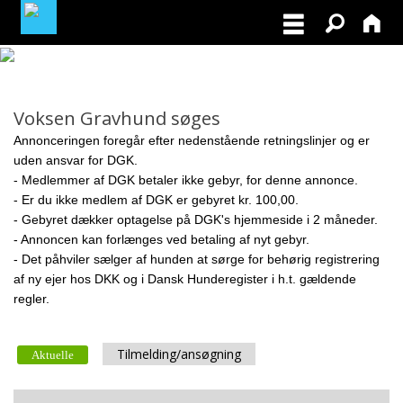
MEDLEMSLOGIN
Voksen Gravhund søges
BLIV MEDLEM
Annonceringen foregår efter nedenstående retningslinjer og er
uden ansvar for DGK.
NORDISK MESTERSKAB I VILDTSPOR 2026
- Medlemmer af DGK betaler ikke gebyr, for denne annonce.
- Er du ikke medlem af DGK er gebyret kr. 100,00.
- Gebyret dækker optagelse på DGK's hjemmeside i 2 måneder.
OPRET GRATIS ANNONCE PÅ
- Annoncen kan forlænges ved betaling af nyt gebyr.
OPDRÆTTERVEJVISEREN
- Det påhviler sælger af hunden at sørge for behørig registrering
af ny ejer hos DKK og i Dansk Hunderegister i h.t. gældende
VIL DU BETÆNKE DGK MED EN ARV
regler.
TILSKUD TIL ØJENLYSNING OG
RYGFOTOGRAFERING 2026
Tilmelding/ansøgning
Aktuelle