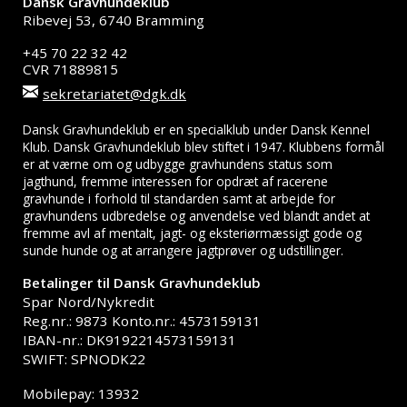
Dansk Gravhundeklub
Ribevej 53, 6740 Bramming
+45 70 22 32 42
CVR 71889815
sekretariatet@dgk.dk
Dansk Gravhundeklub er en specialklub under Dansk Kennel
Klub. Dansk Gravhundeklub blev stiftet i 1947. Klubbens formål
er at værne om og udbygge gravhundens status som
jagthund, fremme interessen for opdræt af racerene
gravhunde i forhold til standarden samt at arbejde for
gravhundens udbredelse og anvendelse ved blandt andet at
fremme avl af mentalt, jagt- og eksteriørmæssigt gode og
sunde hunde og at arrangere jagtprøver og udstillinger.
Betalinger til Dansk Gravhundeklub
Spar Nord/Nykredit
Reg.nr.: 9873 Konto.nr.: 4573159131
IBAN-nr.: DK9192214573159131
SWIFT: SPNODK22
Mobilepay: 13932