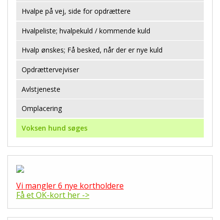
Hvalpe på vej, side for opdrættere
Hvalpeliste; hvalpekuld / kommende kuld
Hvalp ønskes; Få besked, når der er nye kuld
Opdrættervejviser
Avlstjeneste
Omplacering
Voksen hund søges
Vi mangler 6 nye kortholdere
Få et OK-kort her ->