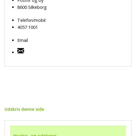
Postnr og by
8600 Silkeborg
Telefon/mobil
4057 1001
Email
Udskriv denne side
Hvalpe- og avlslister