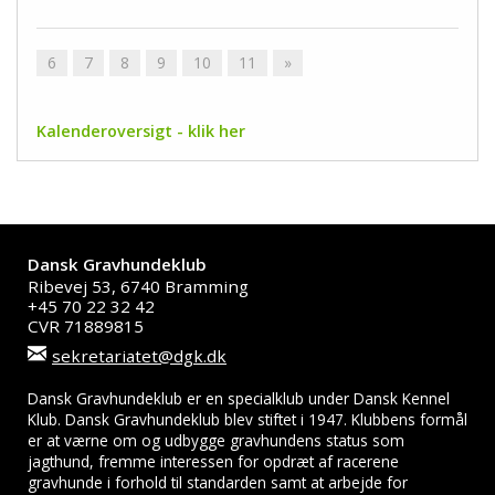
6
7
8
9
10
11
»
Kalenderoversigt - klik her
Dansk Gravhundeklub
Ribevej 53, 6740 Bramming
+45 70 22 32 42
CVR 71889815
sekretariatet@dgk.dk
Dansk Gravhundeklub er en specialklub under Dansk Kennel
Klub. Dansk Gravhundeklub blev stiftet i 1947. Klubbens formål
er at værne om og udbygge gravhundens status som
jagthund, fremme interessen for opdræt af racerene
gravhunde i forhold til standarden samt at arbejde for