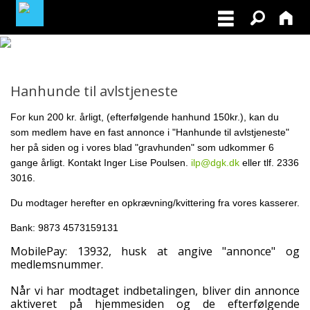
MEDLEMSLOGIN
Hanhunde til avlstjeneste
BLIV MEDLEM
For kun 200 kr. årligt, (efterfølgende hanhund 150kr.), kan du
som medlem have en fast annonce
i "Hanhunde til avlstjeneste"
NORDISK MESTERSKAB I VILDTSPOR 2026
her på siden og i vores blad "gravhunden" som udkommer 6
gange årligt. Kontakt Inger Lise Poulsen.
ilp@dgk.dk
eller tlf. 2336
OPRET GRATIS ANNONCE PÅ
3016.
OPDRÆTTERVEJVISEREN
Du modtager herefter en opkrævning/kvittering fra vores kasserer.
VIL DU BETÆNKE DGK MED EN ARV
Bank: 9873 4573159131
MobilePay: 13932, husk at angive "annonce" og
TILSKUD TIL ØJENLYSNING OG
medlemsnummer.
RYGFOTOGRAFERING 2026
Når vi har modtaget indbetalingen, bliver din annonce
aktiveret på hjemmesiden og de efterfølgende