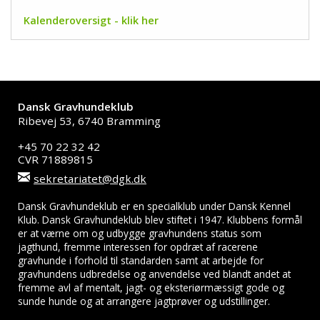
Kalenderoversigt - klik her
Dansk Gravhundeklub
Ribevej 53, 6740 Bramming
+45 70 22 32 42
CVR 71889815
sekretariatet@dgk.dk
Dansk Gravhundeklub er en specialklub under Dansk Kennel
Klub. Dansk Gravhundeklub blev stiftet i 1947. Klubbens formål
er at værne om og udbygge gravhundens status som
jagthund, fremme interessen for opdræt af racerene
gravhunde i forhold til standarden samt at arbejde for
gravhundens udbredelse og anvendelse ved blandt andet at
fremme avl af mentalt, jagt- og eksteriørmæssigt gode og
sunde hunde og at arrangere jagtprøver og udstillinger.