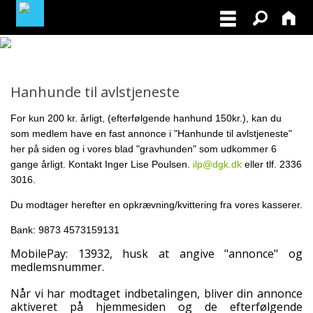
MEDLEMSLOGIN
Hanhunde til avlstjeneste
BLIV MEDLEM
For kun 200 kr. årligt, (efterfølgende hanhund 150kr.), kan du
som medlem have en fast annonce
i "Hanhunde til avlstjeneste"
NORDISK MESTERSKAB I VILDTSPOR 2026
her på siden og i vores blad "gravhunden" som udkommer 6
gange årligt. Kontakt Inger Lise Poulsen.
ilp@dgk.dk
eller tlf. 2336
OPRET GRATIS ANNONCE PÅ
3016.
OPDRÆTTERVEJVISEREN
Du modtager herefter en opkrævning/kvittering fra vores kasserer.
VIL DU BETÆNKE DGK MED EN ARV
Bank: 9873 4573159131
MobilePay: 13932, husk at angive "annonce" og
TILSKUD TIL ØJENLYSNING OG
medlemsnummer.
RYGFOTOGRAFERING 2026
Når vi har modtaget indbetalingen, bliver din annonce
aktiveret på hjemmesiden og de efterfølgende