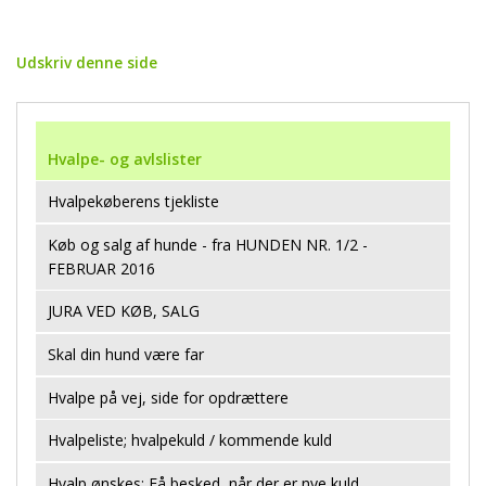
Udskriv denne side
Hvalpe- og avlslister
Hvalpekøberens tjekliste
Køb og salg af hunde - fra HUNDEN NR. 1/2 -
FEBRUAR 2016
JURA VED KØB, SALG
Skal din hund være far
Hvalpe på vej, side for opdrættere
Hvalpeliste; hvalpekuld / kommende kuld
Hvalp ønskes; Få besked, når der er nye kuld