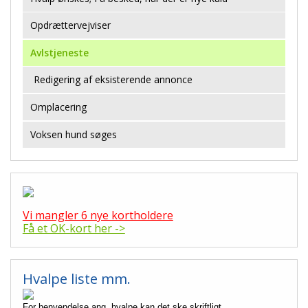
Opdrættervejviser
Avlstjeneste
Redigering af eksisterende annonce
Omplacering
Voksen hund søges
Vi mangler 6 nye kortholdere
Få et OK-kort her ->
Hvalpe liste mm.
For henvendelse ang. hvalpe kan det ske skriftligt