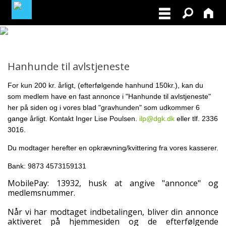
MEDLEMSLOGIN
Hanhunde til avlstjeneste
BLIV MEDLEM
For kun 200 kr. årligt, (efterfølgende hanhund 150kr.), kan du
som medlem have en fast annonce
i "Hanhunde til avlstjeneste"
NORDISK MESTERSKAB I VILDTSPOR 2026
her på siden og i vores blad "gravhunden" som udkommer 6
gange årligt. Kontakt Inger Lise Poulsen.
ilp@dgk.dk
eller tlf. 2336
OPRET GRATIS ANNONCE PÅ
3016.
OPDRÆTTERVEJVISEREN
Du modtager herefter en opkrævning/kvittering fra vores kasserer.
VIL DU BETÆNKE DGK MED EN ARV
Bank: 9873 4573159131
MobilePay: 13932, husk at angive "annonce" og
TILSKUD TIL ØJENLYSNING OG
medlemsnummer.
RYGFOTOGRAFERING 2026
Når vi har modtaget indbetalingen, bliver din annonce
aktiveret på hjemmesiden og de efterfølgende