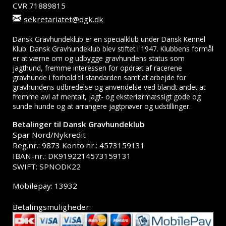
CVR 71889815
sekretariatet@dgk.dk
Dansk Gravhundeklub er en specialklub under Dansk Kennel
Klub. Dansk Gravhundeklub blev stiftet i 1947. Klubbens formål
er at værne om og udbygge gravhundens status som
jagthund, fremme interessen for opdræt af racerene
gravhunde i forhold til standarden samt at arbejde for
gravhundens udbredelse og anvendelse ved blandt andet at
fremme avl af mentalt, jagt- og eksteriørmæssigt gode og
sunde hunde og at arrangere jagtprøver og udstillinger.
Betalinger til Dansk Gravhundeklub
Spar Nord/Nykredit
Reg.nr.: 9873 Konto.nr.: 4573159131
IBAN-nr.: DK9192214573159131
SWIFT: SPNODK22
Mobilepay: 13932
Betalingsmuligheder: