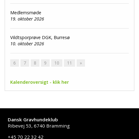
Medlemsmøde
19. oktober 2026
Vildtsporprøve DGK, Burresø
10. oktober 2026
6
7
8
9
10
11
»
Kalenderoversigt - klik her
Dansk Gravhundeklub
Ribevej 53, 6740 Bramming
+45 70 22 32 42