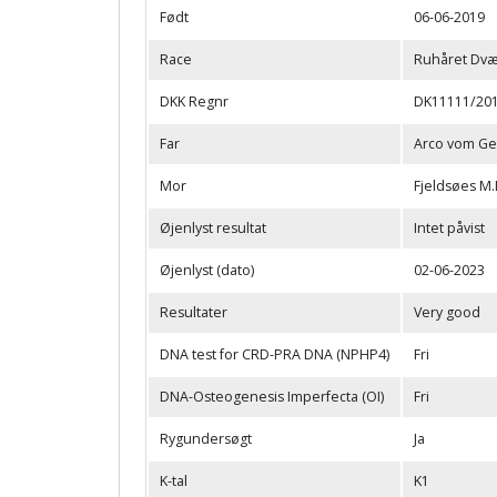
Født
06-06-2019
Race
Ruhåret Dv
DKK Regnr
DK11111/20
Far
Arco vom Ge
Mor
Fjeldsøes M
Øjenlyst resultat
Intet påvist
Øjenlyst (dato)
02-06-2023
Resultater
Very good
DNA test for CRD-PRA DNA (NPHP4)
Fri
DNA-Osteogenesis Imperfecta (OI)
Fri
Rygundersøgt
Ja
K-tal
K1