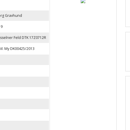
ærg Gravhund
19
sselner Feld DTK 17Z0712R
.M. My DK00425/2013