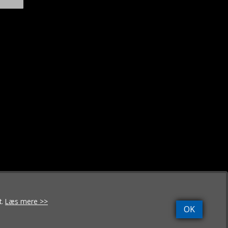
t.
Læs mere >>
OK