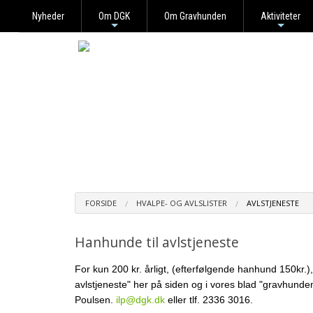
Nyheder
Om DGK
Om Gravhunden
Aktiviteter
+
+
FORSIDE
HVALPE- OG AVLSLISTER
AVLSTJENESTE
Hanhunde til avlstjeneste
For kun 200 kr. årligt, (efterfølgende hanhund 150k
avlstjeneste" her på siden og i vores blad "gravhund
Poulsen.
ilp@dgk.dk
eller tlf. 2336 3016.