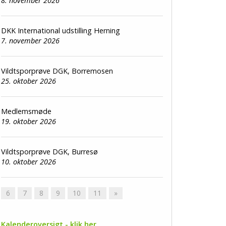
8. november 2026
DKK International udstilling Herning
7. november 2026
Vildtsporprøve DGK, Borremosen
25. oktober 2026
Medlemsmøde
19. oktober 2026
Vildtsporprøve DGK, Burresø
10. oktober 2026
6
7
8
9
10
11
»
Kalenderoversigt - klik her