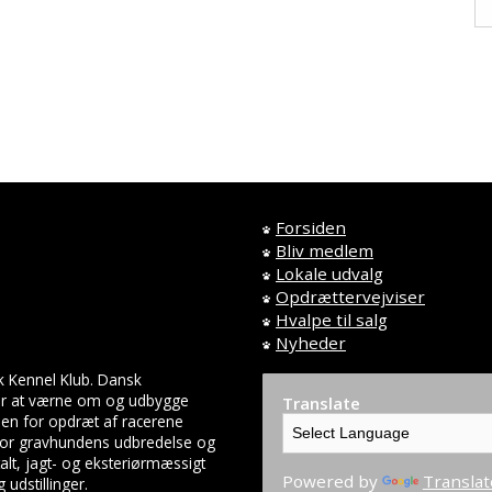
Forsiden
Bliv medlem
Lokale udvalg
Opdrættervejviser
Hvalpe til salg
Nyheder
k Kennel Klub. Dansk
 er at værne om og udbygge
Translate
en for opdræt af racerene
 for gravhundens udbredelse og
lt, jagt- og eksteriørmæssigt
Powered by
Translat
udstillinger.