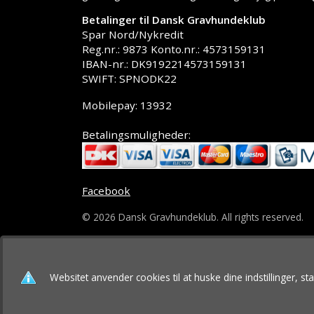
Betalinger til Dansk Gravhundeklub
Spar Nord/Nykredit
Reg.nr.: 9873 Konto.nr.: 4573159131
IBAN-nr.: DK9192214573159131
SWIFT: SPNODK22
Mobilepay: 13932
Betalingsmuligheder:
Facebook
© 2026 Dansk Gravhundeklub. All rights reserved.
Websitet anvender cookies til at huske dine indstillinger, s