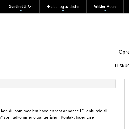
Sundhed & Avl
Hvalpe- og avlslister
Artikler, Medie
+
+
+
Opre
Tilsku
r.), kan du som medlem have en fast annonce
i "Hanhunde til
en" som udkommer 6 gange årligt. Kontakt Inger Lise