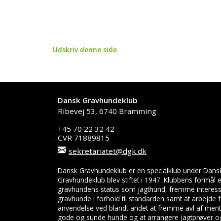
Udskriv denne side
Dansk Gravhundeklub
Ribevej 53, 6740 Bramming
+45 70 22 32 42
CVR 71889815
sekretariatet@dgk.dk
Dansk Gravhundeklub er en specialklub under Dans
Gravhundeklub blev stiftet i 1947. Klubbens formål
gravhundens status som jagthund, fremme interess
gravhunde i forhold til standarden samt at arbejde
anvendelse ved blandt andet at fremme avl af menta
gode og sunde hunde og at arrangere jagtprøver og 