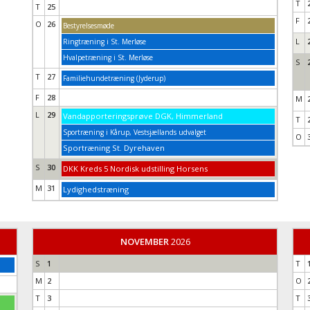
T
T
25
F
O
26
Bestyrelsesmøde
L
Ringtræning i St. Merløse
Hvalpetræning i St. Merløse
S
T
27
Familiehundetræning (Jyderup)
F
28
M
L
29
Vandapporteringsprøve DGK, Himmerland
T
Sportræning i Kårup, Vestsjællands udvalget
O
Sportræning St. Dyrehaven
S
30
DKK Kreds 5 Nordisk udstilling Horsens
M
31
Lydighedstræning
NOVEMBER
2026
S
1
T
M
2
O
T
3
T