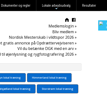
Dokumenter og regler
Lokale arbejdsudvalg
Resultater
+
Medlemslogin »
Bliv medlem »
Nordisk Mesterskab i vildtspor 2026 »
t gratis annonce på Opdrættervejviseren »
Vil du betænke DGK med en arv »
d til øjenlysning og rygfotografering 2026 »
yn lokal træning
Himmerland lokal træning
dsjælland lokal træning
Storstrøm lokal træning