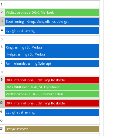
11
12
Vildtsporprøve DGK, Marbæk
13
Sportræning i Kårup, Vestsjællands udvalget
14
Lydighedstræning
15
16
Ringtræning i St. Merløse
Hvalpetræning i St. Merløse
17
Familiehundetræning (Jyderup)
18
19
DKK International udstilling Roskilde
DM i Vildtspor DGK, St. Dyrehave
Vildtsporprøve DGK, Klosterheden
20
DKK International udstilling Roskilde
21
Lydighedstræning
22
23
Bestyrelsesmøde