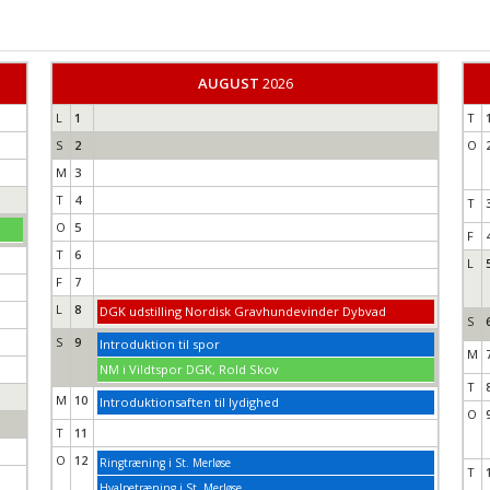
AUGUST
2026
L
1
T
S
2
O
M
3
T
4
T
O
5
F
T
6
L
F
7
L
8
DGK udstilling Nordisk Gravhundevinder Dybvad
S
S
9
Introduktion til spor
M
NM i Vildtspor DGK, Rold Skov
T
M
10
Introduktionsaften til lydighed
O
T
11
O
12
Ringtræning i St. Merløse
T
Hvalpetræning i St. Merløse