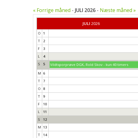
« Forrige måned
-
JULI 2026
-
Næste måned »
JULI
2026
O
1
T
2
F
3
L
4
S
5
Vildtsporprøve DGK, Rold Skov - kun 40 timers
M
6
T
7
O
8
T
9
F
10
L
11
S
12
M
13
T
14