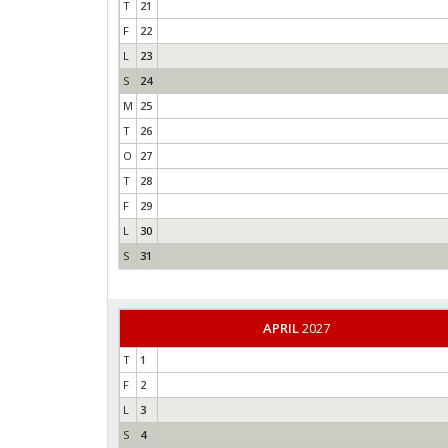
T
21
F
22
L
23
S
24
M
25
T
26
O
27
T
28
F
29
L
30
S
31
APRIL
2027
T
1
F
2
L
3
S
4