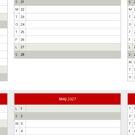
S
21
S
M
22
M
T
23
T
O
24
O
T
25
T
F
26
F
L
27
L
S
28
S
M
T
O
MAJ
2027
L
1
T
S
2
O
M
3
T
T
4
F