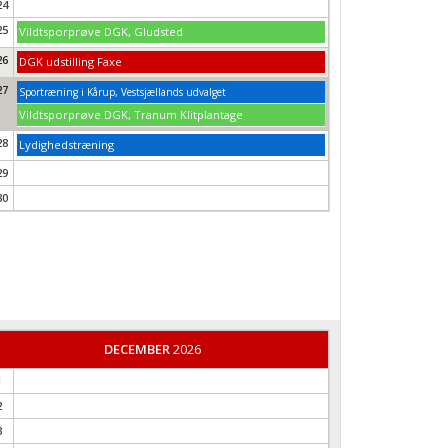
24
25
Vildtsporprøve DGK, Gludsted
26
DGK udstilling Faxe
27
Sportræning i Kårup, Vestsjællands udvalget
Vildtsporprøve DGK, Tranum Klitplantage
28
Lydighedstræning
29
30
DECEMBER
2026
1
2
3