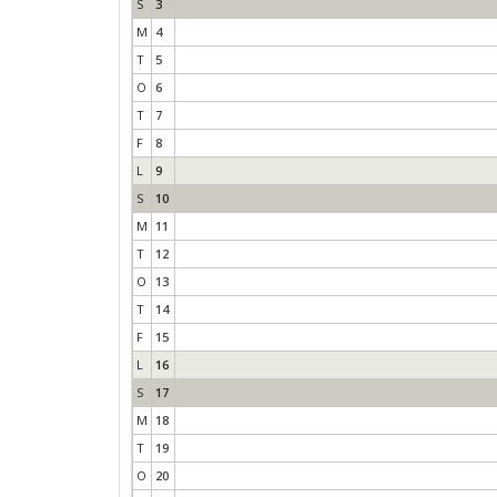
S
3
M
4
T
5
O
6
T
7
F
8
L
9
S
10
M
11
T
12
O
13
T
14
F
15
L
16
S
17
M
18
T
19
O
20