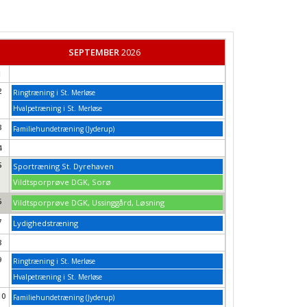
SEPTEMBER
2026
1
2
Ringtræning i St. Merløse
Hvalpetræning i St. Merløse
3
Familiehundetræning (Jyderup)
4
5
Sportræning St. Dyrehaven
Vildtsporprøve DGK, Sorø
6
Vildtsporprøve DGK, Ussinggård, Løsning
7
Lydighedstræning
8
9
Ringtræning i St. Merløse
Hvalpetræning i St. Merløse
10
Familiehundetræning (Jyderup)