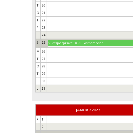
T
20
O
21
T
22
F
23
L
24
S
25
Vildtsporprøve DGK, Borremosen
M
26
T
27
O
28
T
29
F
30
L
31
JANUAR
2027
F
1
L
2