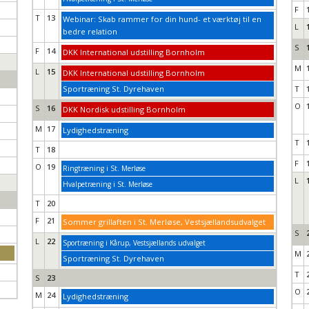
F
T
13
Webinar: Skab rammer for din hund- et værktøj til en
L
bedre relation
S
F
14
DKK International udstilling Bornholm
M
L
15
DKK International udstilling Bornholm
Sportræning St. Dyrehaven
T
O
S
16
DKK Nordisk udstilling Bornholm
M
17
Lydighedstræning
T
T
18
F
O
19
Ringtræning i St. Merløse
L
Hvalpetræning i St. Merløse
T
20
F
21
Sommer grillaften i St. Merløse, Vestsjællandsudvalget
S
L
22
Sportræning i Kårup, Vestsjællands udvalget
M
Sportræning St. Dyrehaven
T
S
23
O
M
24
Lydighedstræning