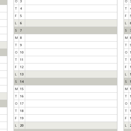
O
3
O
T
4
T
F
5
F
L
6
L
S
7
S
M
8
M
T
9
T
O
10
O
T
11
T
F
12
F
L
13
L
S
14
S
M
15
M
T
16
T
O
17
O
T
18
T
F
19
F
L
20
L