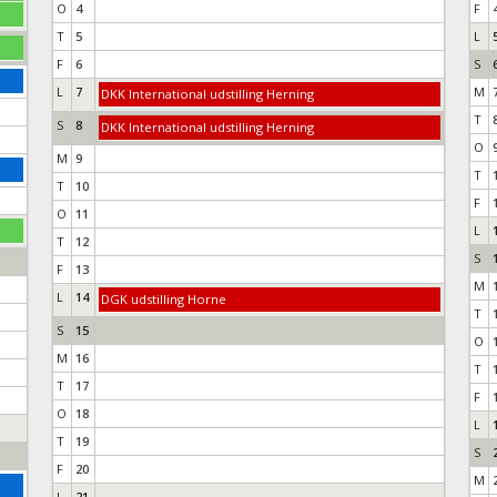
O
4
F
T
5
L
F
6
S
L
7
M
DKK International udstilling Herning
T
S
8
DKK International udstilling Herning
O
M
9
T
T
10
F
O
11
L
T
12
S
F
13
M
L
14
DGK udstilling Horne
T
S
15
O
M
16
T
T
17
F
O
18
L
T
19
S
F
20
M
L
21