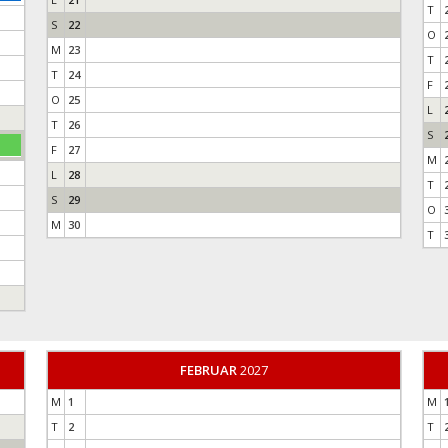
T
S
22
O
M
23
T
T
24
F
O
25
L
T
26
S
F
27
M
L
28
T
S
29
O
M
30
T
FEBRUAR
2027
M
1
M
T
2
T