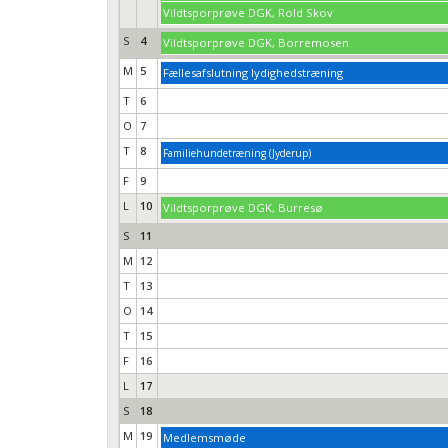
Vildtsporprøve DGK, Rold Skov
S
4
Vildtsporprøve DGK, Borremosen
M
5
Fællesafslutning lydighedstræning
T
6
O
7
T
8
Familiehundetræning (Jyderup)
F
9
L
10
Vildtsporprøve DGK, Burresø
S
11
M
12
T
13
O
14
T
15
F
16
L
17
S
18
M
19
Medlemsmøde