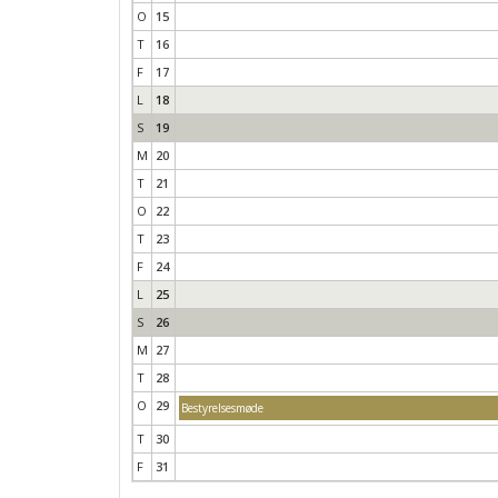
O
15
T
16
F
17
L
18
S
19
M
20
T
21
O
22
T
23
F
24
L
25
S
26
M
27
T
28
O
29
Bestyrelsesmøde
T
30
F
31