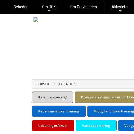
Nyheder
Om DGK
Om Gravhunden
Aktiviteter
+
+
FORSIDE
KALENDER
Kalenderoversigt
Diverse arrangementer for klu
København lokal træning
Midtjylland lokal trænin
Udstillinger/skuer
Vandapportering
Vestj