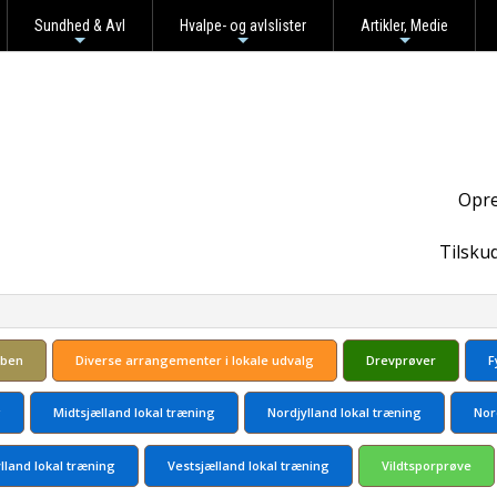
Sundhed & Avl
Hvalpe- og avlslister
Artikler, Medie
+
+
+
Opre
Tilsku
bben
Diverse arrangementer i lokale udvalg
Drevprøver
F
g
Midtsjælland lokal træning
Nordjylland lokal træning
Nor
ylland lokal træning
Vestsjælland lokal træning
Vildtsporprøve