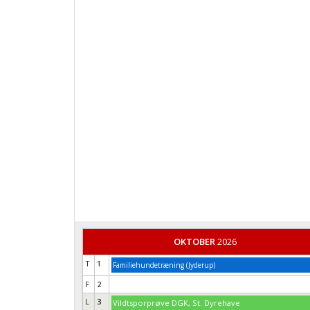
OKTOBER
2026
T
1
Familiehundetræning (Jyderup)
F
2
L
3
Vildtsporprøve DGK, St. Dyrehave