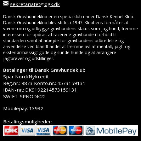
sekretariatet@dgk.dk
Dansk Gravhundeklub er en specialklub under Dansk Kennel Klub.
Dansk Gravhundeklub blev stiftet i 1947. Klubbens formål er at
værne om og udbygge gravhundens status som jagthund, fremme
interessen for opdræt af racerene gravhunde i forhold til
standarden samt at arbejde for gravhundens udbredelse og
anvendelse ved blandt andet at fremme avl af mentalt, jagt- og
eksteriørmæssigt gode og sunde hunde og at arrangere
jagtprøver og udstillinger.
Betalinger til Dansk Gravhundeklub
Spar Nord/Nykredit
Reg.nr.: 9873 Konto.nr.: 4573159131
IBAN-nr.: DK9192214573159131
SWIFT: SPNODK22
Mobilepay: 13932
Betalingsmuligheder: