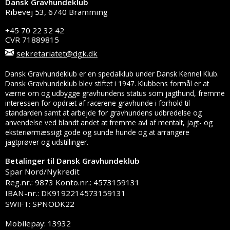
Dansk Gravhundeklub
Ribevej 53, 6740 Bramming
+45 70 22 32 42
CVR 71889815
sekretariatet@dgk.dk
Dansk Gravhundeklub er en specialklub under Dansk Kennel Klub.
Dansk Gravhundeklub blev stiftet i 1947. Klubbens formål er at
værne om og udbygge gravhundens status som jagthund, fremme
interessen for opdræt af racerene gravhunde i forhold til
standarden samt at arbejde for gravhundens udbredelse og
anvendelse ved blandt andet at fremme avl af mentalt, jagt- og
eksteriørmæssigt gode og sunde hunde og at arrangere
jagtprøver og udstillinger.
Betalinger til Dansk Gravhundeklub
Spar Nord/Nykredit
Reg.nr.: 9873 Konto.nr.: 4573159131
IBAN-nr.: DK9192214573159131
SWIFT: SPNODK22
Mobilepay: 13932