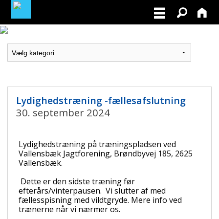
MEDLEMSLOGIN
BLIV MEDLEM
NORDISK MESTERSKAB I VILDTSPOR 2026
Lydighedstræning -fællesafslutning
30. september 2024
OPRET GRATIS ANNONCE PÅ
OPDRÆTTERVEJVISEREN
Lydighedstræning på træningspladsen ved
Vallensbæk Jagtforening, Brøndbyvej 185, 2625
VIL DU BETÆNKE DGK MED EN ARV
Vallensbæk.
Dette er den sidste træning før
TILSKUD TIL ØJENLYSNING OG
efterårs/vinterpausen.
Vi slutter af med
RYGFOTOGRAFERING 2026
fællesspisning med vildtgryde. Mere info ved
trænerne når vi nærmer os.