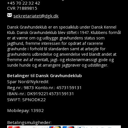
+45 70 22 32 42
CVR 71889815
sekretariatet@dgk.dk
Dansk Gravhundeklub er en specialklub under Dansk Kennel
Klub. Dansk Gravhundeklub blev stiftet i 1947. Klubbens formål
er at værne om og udbygge gravhundens status som
jagthund, fremme interessen for opdræt af racerene
gravhunde i forhold til standarden samt at arbejde for
gravhundens udbredelse og anvendelse ved blandt andet at
fremme avl af mentalt, jagt- og eksteriørmæssigt gode og
sunde hunde og at arrangere jagtprøver og udstillinger.
Betalinger til Dansk Gravhundeklub
Spar Nord/Nykredit
Reg.nr.: 9873 Konto.nr.: 4573159131
IBAN-nr.: DK9192214573159131
SWIFT: SPNODK22
Mobilepay: 13932
Betalingsmuligheder: