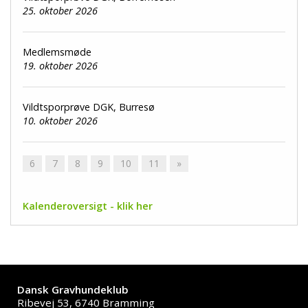
25. oktober 2026
Medlemsmøde
19. oktober 2026
Vildtsporprøve DGK, Burresø
10. oktober 2026
6
7
8
9
10
11
»
Kalenderoversigt - klik her
Dansk Gravhundeklub
Ribevej 53, 6740 Bramming