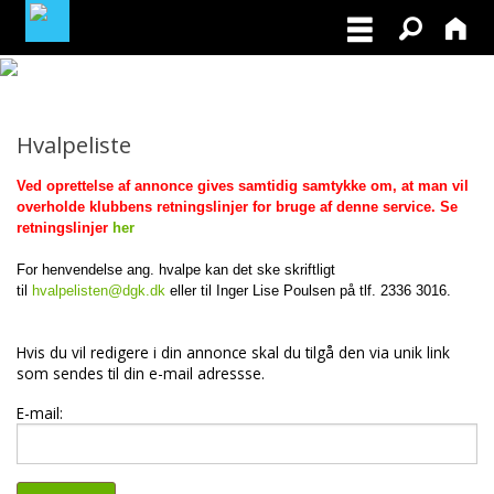
MEDLEMSLOGIN
Hvalpeliste
BLIV MEDLEM
Ved oprettelse af annonce gives samtidig samtykke om, at man vil
overholde klubbens retningslinjer for bruge af denne service. Se
NORDISK MESTERSKAB I VILDTSPOR 2026
retningslinjer
her
For henvendelse ang. hvalpe kan det ske skriftligt
OPRET GRATIS ANNONCE PÅ
til
hvalpelisten@dgk.dk
eller til Inger Lise Poulsen på tlf. 2336 3016.
OPDRÆTTERVEJVISEREN
VIL DU BETÆNKE DGK MED EN ARV
Hvis du vil redigere i din annonce skal du tilgå den via unik link
som sendes til din e-mail adressse.
TILSKUD TIL ØJENLYSNING OG
E-mail:
RYGFOTOGRAFERING 2026