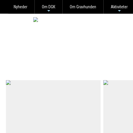
Nyheder
Om DGK
Om Gravhunden
Aktiviteter
+
+