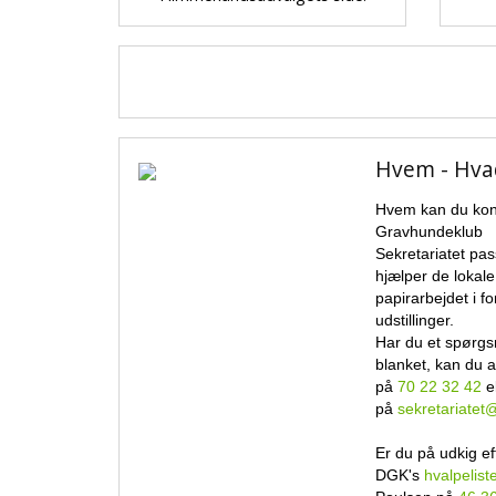
Hvem - Hva
Hvem kan du kon
Gravhundeklub
Sekretariatet pa
hjælper de lokal
papirarbejdet i f
udstillinger.
Har du et spørgs
blanket, kan du a
på
70 22 32 42
el
på
sekretariatet
Er du på udkig ef
DGK's
hvalpelist