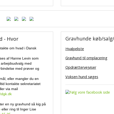
Gravhunde køb/salg/
d - Hvor
takte om hvad i Dansk
Hvalpeliste
Gravhund til omplacering
sses af Hanne Levin som
e arbejdsudvalg med
Opdrættervejviser
orbindelse med prøver og
Voksen hund søges
mål, eller mangler du en
ltid kontakte sekretariatet
ler via mail
@dgk.dk
ter en ny gravhund så kig på
e
eller ring til Inger Lise