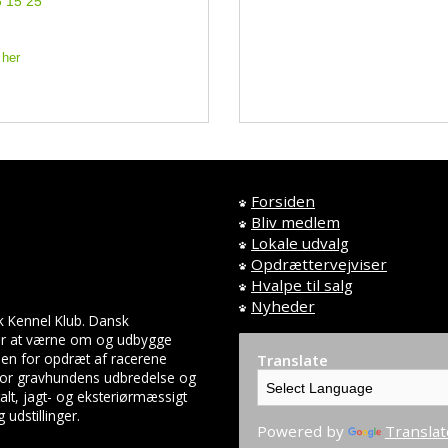
6 15 25
 her
Forsiden
Bliv medlem
Lokale udvalg
Opdrættervejviser
Hvalpe til salg
Nyheder
k Kennel Klub. Dansk
 er at værne om og udbygge
en for opdræt af racerene
Translate
 for gravhundens udbredelse og
lt, jagt- og eksteriørmæssigt
udstillinger.
Powered by
Translat