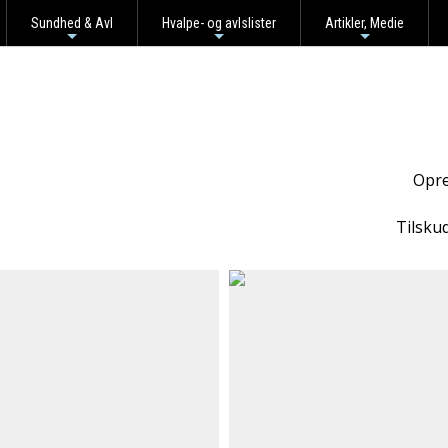
Sundhed & Avl
Hvalpe- og avlslister
Artikler, Medie
+
+
+
Opre
Tilsku