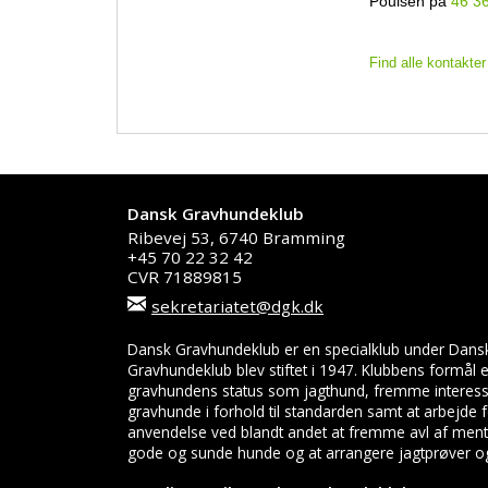
Poulsen på
46 3
Find alle kontakter
Dansk Gravhundeklub
Ribevej 53, 6740 Bramming
+45 70 22 32 42
CVR 71889815
sekretariatet@dgk.dk
Dansk Gravhundeklub er en specialklub under Dans
Gravhundeklub blev stiftet i 1947. Klubbens formål
gravhundens status som jagthund, fremme interess
gravhunde i forhold til standarden samt at arbejde
anvendelse ved blandt andet at fremme avl af menta
gode og sunde hunde og at arrangere jagtprøver og 