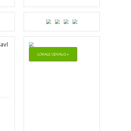
avl
LOKALE UDVALG »