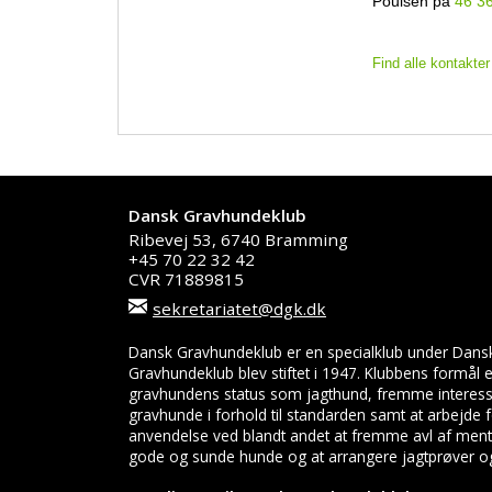
Poulsen på
46 3
Find alle kontakter
Dansk Gravhundeklub
Ribevej 53, 6740 Bramming
+45 70 22 32 42
CVR 71889815
sekretariatet@dgk.dk
Dansk Gravhundeklub er en specialklub under Dans
Gravhundeklub blev stiftet i 1947. Klubbens formål
gravhundens status som jagthund, fremme interess
gravhunde i forhold til standarden samt at arbejde
anvendelse ved blandt andet at fremme avl af menta
gode og sunde hunde og at arrangere jagtprøver og 