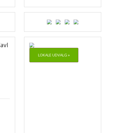
avl
LOKALE UDVALG »