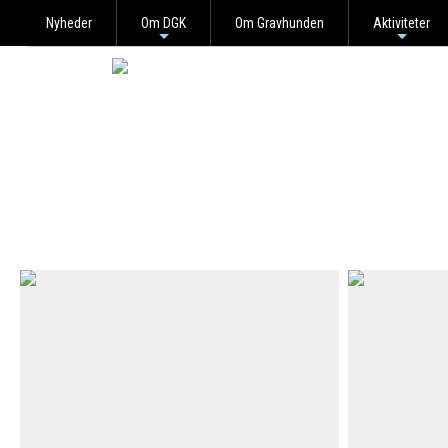
Nyheder
Om DGK
Om Gravhunden
Aktiviteter
+
+