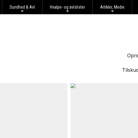
Sundhed & Avl
Hvalpe- og avlslister
Artikler, Medie
+
+
+
Opre
Tilsku