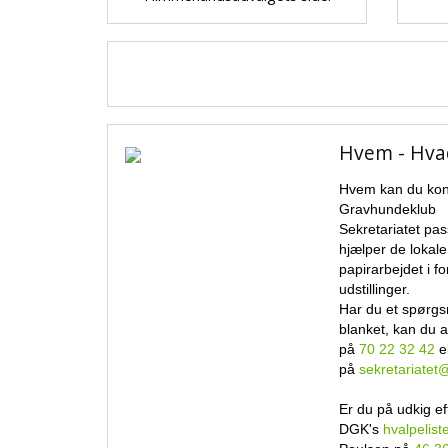
Hvem - Hva
Hvem kan du kon
Gravhundeklub
Sekretariatet pa
hjælper de lokal
papirarbejdet i f
udstillinger.
Har du et spørgs
blanket, kan du a
på
70 22 32 42
el
på
sekretariatet
Er du på udkig ef
DGK's
hvalpelist