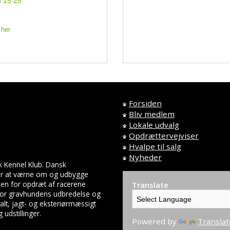
6 15 25
 her
Forsiden
Bliv medlem
Lokale udvalg
Opdrættervejviser
Hvalpe til salg
Nyheder
k Kennel Klub. Dansk
 er at værne om og udbygge
en for opdræt af racerene
Translate
 for gravhundens udbredelse og
lt, jagt- og eksteriørmæssigt
udstillinger.
Powered by
Translat