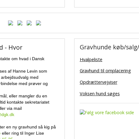
Gravhunde køb/salg/
d - Hvor
takte om hvad i Dansk
Hvalpeliste
Gravhund til omplacering
sses af Hanne Levin som
e arbejdsudvalg med
Opdrættervejviser
orbindelse med prøver og
Voksen hund søges
mål, eller mangler du en
ltid kontakte sekretariatet
ler via mail
@dgk.dk
ter en ny gravhund så kig på
e
eller ring til Inger Lise