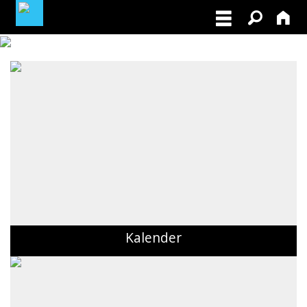
MEDLEMSLOGIN
BLIV MEDLEM
NORDISK MESTERSKAB I VILDTSPOR 2026
OPRET GRATIS ANNONCE PÅ
OPDRÆTTERVEJVISEREN
VIL DU BETÆNKE DGK MED EN ARV
Kalender
TILSKUD TIL ØJENLYSNING OG
RYGFOTOGRAFERING 2026