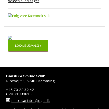
Voksen hund søges
LOKALE UDVALG »
Dansk Gravhundeklub
Ribevej 53, 6740 Bramming
+45 70 22 32 42
CVR 71889815
sekretariatet@dgk.dk