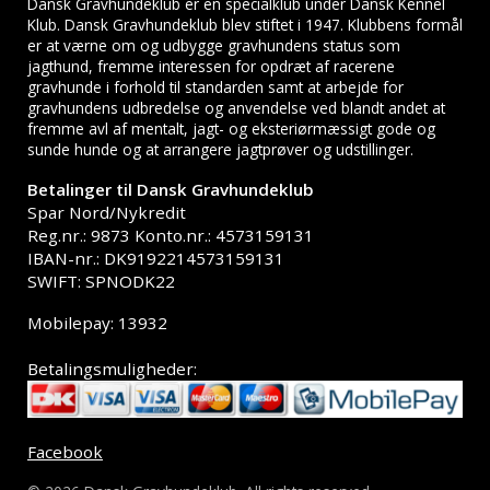
Dansk Gravhundeklub er en specialklub under Dansk Kennel
Klub. Dansk Gravhundeklub blev stiftet i 1947. Klubbens formål
er at værne om og udbygge gravhundens status som
jagthund, fremme interessen for opdræt af racerene
gravhunde i forhold til standarden samt at arbejde for
gravhundens udbredelse og anvendelse ved blandt andet at
fremme avl af mentalt, jagt- og eksteriørmæssigt gode og
sunde hunde og at arrangere jagtprøver og udstillinger.
Betalinger til Dansk Gravhundeklub
Spar Nord/Nykredit
Reg.nr.: 9873 Konto.nr.: 4573159131
IBAN-nr.: DK9192214573159131
SWIFT: SPNODK22
Mobilepay: 13932
Betalingsmuligheder:
Facebook