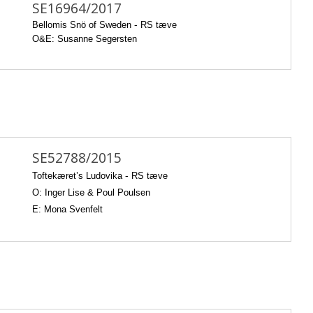
SE16964/2017
Bellomis Snö of Sweden
-
RS tæve
O&E: Susanne Segersten
SE52788/2015
Toftekæret’s Ludovika
-
RS tæve
O: Inger Lise & Poul Poulsen
E: Mona Svenfelt