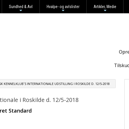
Sundhed & Avl
Hvalpe- og avlslister
Artikler, Medie
+
+
+
Opre
Tilsku
K KENNELKLUB´S INTERNATIONALE UDSTILLING I ROSKILDE D. 12/5-2018
tionale i Roskilde d. 12/5-2018
ret Standard