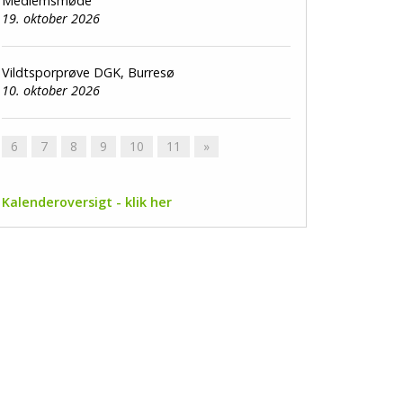
Medlemsmøde
19. oktober 2026
Vildtsporprøve DGK, Burresø
10. oktober 2026
6
7
8
9
10
11
»
Kalenderoversigt - klik her