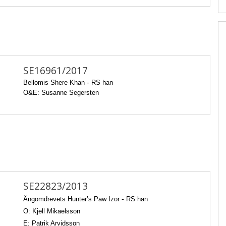
SE16961/2017
Bellomis Shere Khan
-
RS han
O&E: Susanne Segersten
SE22823/2013
Ängomdrevets Hunter’s Paw Izor
-
RS han
O: Kjell Mikaelsson
E: Patrik Arvidsson