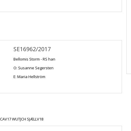
SE16962/2017
Bellomis Storm - RS han
O: Susanne Segersten
E: Maria Hellström
HCAV17 WUTJCH SJÆLLV18