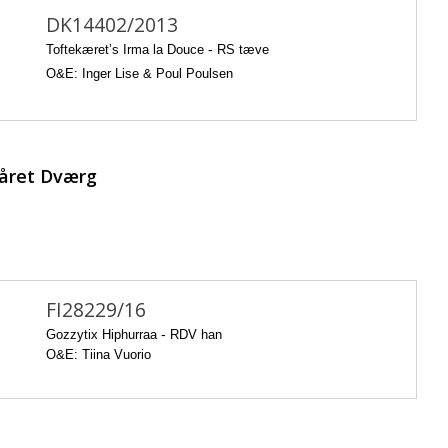
DK14402/2013
Toftekæret’s Irma la Douce
-
RS tæve
O&E: Inger Lise & Poul Poulsen
året Dværg
FI28229/16
Gozzytix Hiphurraa
-
RDV han
O&E: Tiina Vuorio