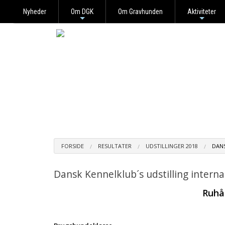
Nyheder
Om DGK
Om Gravhunden
Aktiviteter
+
+
FORSIDE
RESULTATER
UDSTILLINGER 2018
DANS
Dansk Kennelklub´s udstilling interna
Ruhå