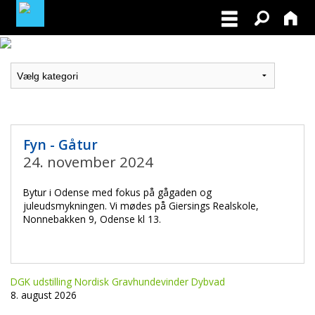
MEDLEMSLOGIN
BLIV MEDLEM
NORDISK MESTERSKAB I VILDTSPOR 2026
Fyn - Gåtur
24. november 2024
OPRET GRATIS ANNONCE PÅ
OPDRÆTTERVEJVISEREN
Bytur i Odense med fokus på gågaden og
juleudsmykningen. Vi mødes på Giersings Realskole,
Nonnebakken 9, Odense kl 13.
VIL DU BETÆNKE DGK MED EN ARV
TILSKUD TIL ØJENLYSNING OG
RYGFOTOGRAFERING 2026
DGK udstilling Nordisk Gravhundevinder Dybvad
8. august 2026